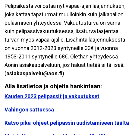
Pelipaikasta voi ostaa nyt vapaa-ajan laajennuksen,
joka kattaa tapaturmat muulloinkin kuin jalkapallon
pelaamisen yhteydessä. Vakuutusturva on sama
kuin pelipassivakuutuksessa, lisäturva laajentaa
turvan myös vapaa-ajalle. Lisähinta laajennuksesta
on vuonna 2012-2023 syntyneille 33€ ja vuonna
1953-2011 syntyneille 68€. Olethan yhteydessä
Aonin asiakaspalveluun, jos haluat tietää siitä lisää.
(
asiakaspalvelu@aon.fi
)
Alla lisätietoa ja ohjeita hankintaan:
Kauden 2023 pelipassit ja vakuutukset
Vahingon sattuessa
Katso pika-ohjeet pelipassin uudistamiseen täältä