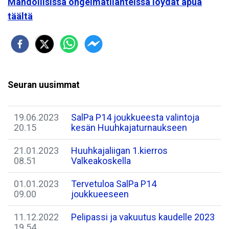
Mahdollisissa ongelmatilanteissa löydät apua
täältä
Seuran uusimmat
19.06.2023
SalPa P14 joukkueesta valintoja
20.15
kesän Huuhkajaturnaukseen
21.01.2023
Huuhkajaliigan 1.kierros
08.51
Valkeakoskella
01.01.2023
Tervetuloa SalPa P14
09.00
joukkueeseen
11.12.2022
Pelipassi ja vakuutus kaudelle 2023
19.54