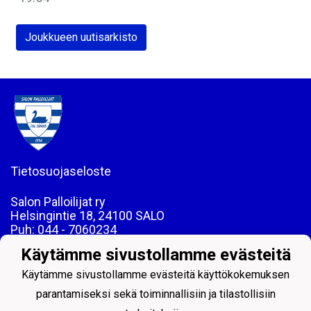
Joukkueen uutisarkisto
Tietosuojaseloste
Salon Palloilijat ry
Helsingintie 18, 24100 SALO
Puh: 044 - 7060234
email: toimisto@salpa.net
Käytämme sivustollamme evästeitä
LY 0139538-2
Käytämme sivustollamme evästeitä käyttökokemuksen
parantamiseksi sekä toiminnallisiin ja tilastollisiin