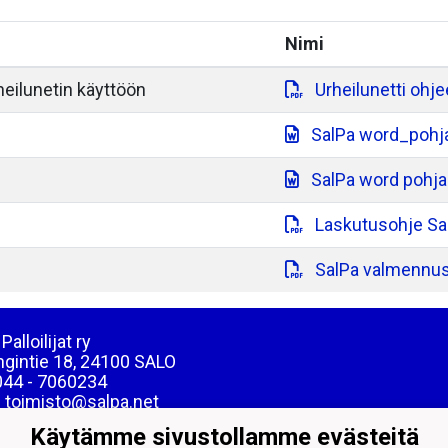
Nimi
heilunetin käyttöön
Urheilunetti ohje
SalPa word_pohja
SalPa word pohja 
Laskutusohje Sa
SalPa valmennusl
Palloilijat ry
ngintie 18, 24100 SALO
044 - 7060234
: toimisto@salpa.net
Käytämme sivustollamme evästeitä
39538-2