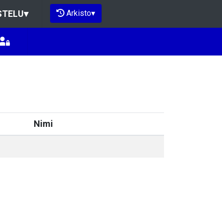
Arkisto
▾
STELU
▾
Nimi