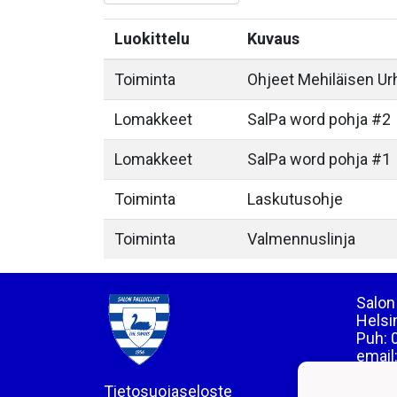
Luokittelu
Kuvaus
Toiminta
Ohjeet Mehiläisen Ur
Lomakkeet
SalPa word pohja #2
Lomakkeet
SalPa word pohja #1
Toiminta
Laskutusohje
Toiminta
Valmennuslinja
Salon 
Helsi
Puh: 
email
Tietosuojaseloste
LY 01