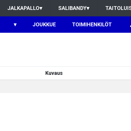
JALKAPALLO
▾
SALIBANDY
▾
TAITOLUI
▾
JOUKKUE
TOIMIHENKILÖT
Kuvaus