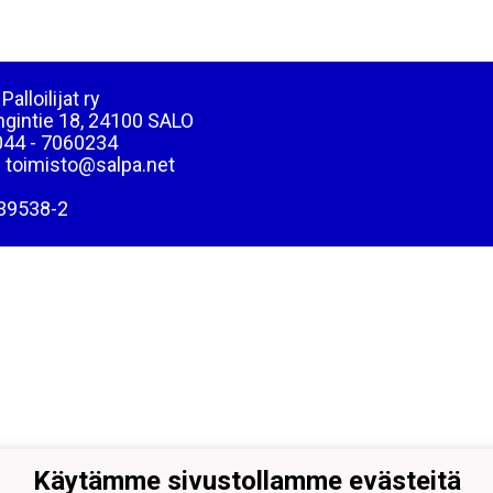
Palloilijat ry
ngintie 18, 24100 SALO
044 - 7060234
: toimisto@salpa.net
39538-2
Käytämme sivustollamme evästeitä