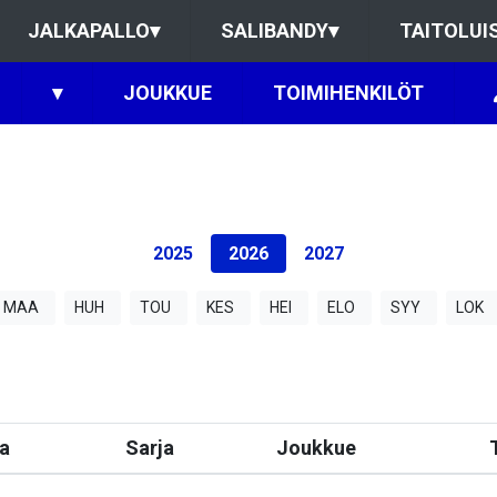
JALKAPALLO
▾
SALIBANDY
▾
TAITOLUI
▾
JOUKKUE
TOIMIHENKILÖT
2025
2026
2027
MAA
HUH
TOU
KES
HEI
ELO
SYY
LOK
a
Sarja
Joukkue