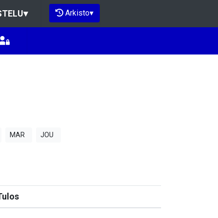
Arkisto
▾
STELU
▾
MAR
JOU
Tulos