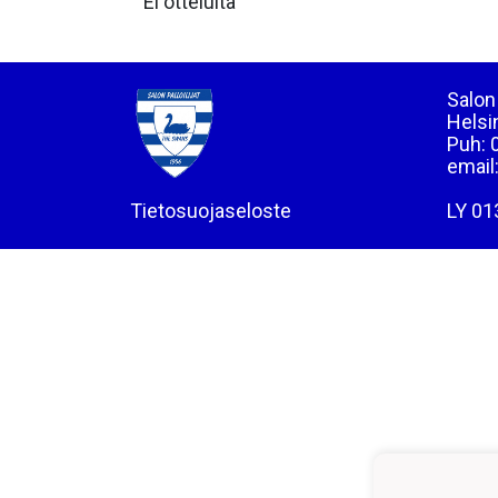
Ei otteluita
Salon 
Helsi
Puh: 
email
Tietosuojaseloste
LY 01