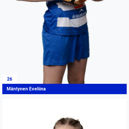
26
Mäntynen Eveliina