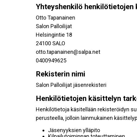
Yhteyshenkilö henkilötietojen 
Otto Tapanainen
Salon Palloilijat
Helsingintie 18
24100 SALO
otto.tapanainen@salpa.net
0400949625
Rekisterin nimi
Salon Palloilijat jäsenrekisteri
Henkilötietojen käsittelyn tar
Henkilötietoja käsitellään rekisteröidyn 
perusteella, jolloin lainmukainen käsittelyp
Jäsenyyksien ylläpito
Kilpailutoiminnan toteuttaminen