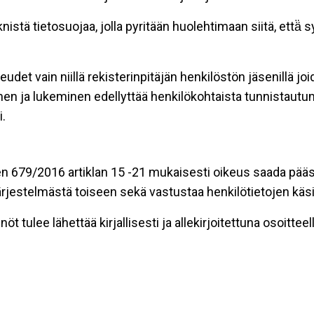
stä tietosuojaa, jolla pyritään huolehtimaan siitä, että̈
eudet vain niillä rekisterinpitäjän henkilöstön jäsenillä j
nen ja lukeminen edellyttää henkilökohtaista tunnistautum
.
n 679/2016 artiklan 15 -21 mukaisesti oikeus saada pääsy 
t järjestelmästä toiseen sekä vastustaa henkilötietojen käsi
öt tulee lähettää kirjallisesti ja allekirjoitettuna osoitteell