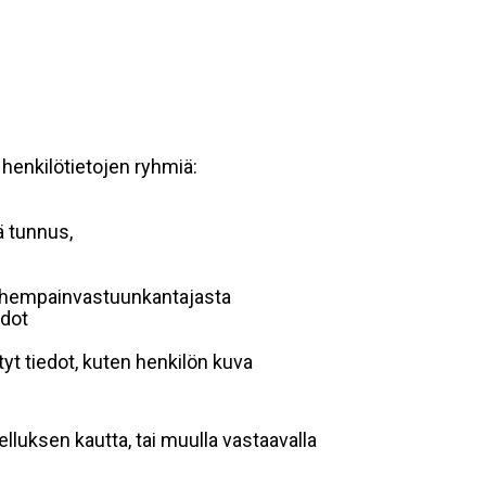
 henkilötietojen ryhmiä:
ä tunnus,
 vanhempainvastuunkantajasta
edot
yt tiedot, kuten henkilön kuva
lluksen kautta, tai muulla vastaavalla