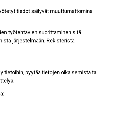
 syötetyt tiedot säilyvät muuttumattomina
oiden työtehtävien suorittaminen sitä
ista järjestelmään. Rekisteristä
tietoihin, pyytää tietojen oikaisemista tai
ttelyä.
a: