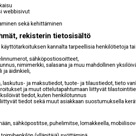
lkaisu
si webbisivut
taminen sekä kehittäminen
hmät, rekisterin tietosisältö
käyttötarkoituksen kannalta tarpeellisia henkilötietoja tai
elinnumerot, sähköpostiosoitteet,
ätunnus, nimimerkki, salasana ja muu mahdollinen yksilöiv
ja äidinkieli,
, laskutus- ja maksutiedot, tuote- ja tilaustiedot, tieto
 varoitukset ja muut ottelutapahtumaan liittyvät tilastointiti
yksilöivät tiedot, kuten henkilötunnus
 liittyvät tiedot sekä muut asiakkaan suostumuksella kerät
mään, sähköpostitse, puhelimitse, lomakkeella, mobiilisove
i toimihenkilön (ylläpitäjä) syöttäminä