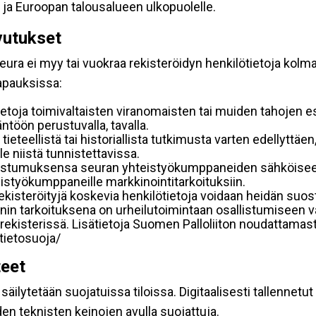
 ja Euroopan talousalueen ulkopuolelle.
vutukset
ura ei myy tai vuokraa rekisteröidyn henkilötietoja kolman
tapauksissa:
etoja toimivaltaisten viranomaisten tai muiden tahojen e
töön perustuvalla, tavalla.
 tieteellistä tai historiallista tutkimusta varten edellyttäe
e niistä tunnistettavissa.
uostumuksensa seuran yhteistyökumppaneiden sähköiseen 
hteistyökumppaneille markkinointitarkoituksiin.
 rekisteröityjä koskevia henkilötietoja voidaan heidän 
iennin tarkoituksena on urheilutoimintaan osallistumiseen v
kka-rekisterissä. Lisätietoja Suomen Palloliiton noudattama
/tietosuoja/
teet
äilytetään suojatuissa tiloissa. Digitaalisesti tallennetut 
en teknisten keinojen avulla suojattuja.