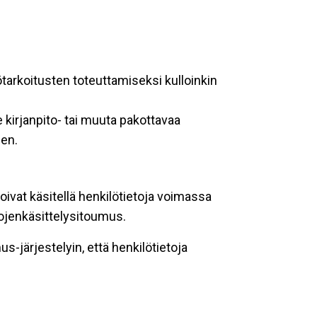
ötarkoitusten toteuttamiseksi kulloinkin
 kirjanpito- tai muuta pakottavaa
een.
oivat käsitellä henkilötietoja voimassa
tojenkäsittelysitoumus.
-järjestelyin, että henkilötietoja