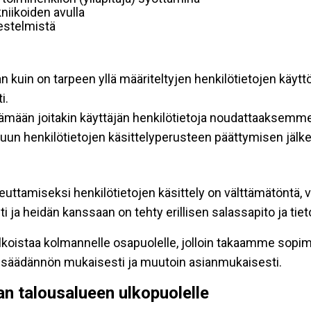
niikoiden avulla
rjestelmistä
an kuin on tarpeen yllä määriteltyjen henkilötietojen käytt
i.
ttämään joitakin käyttäjän henkilötietoja noudattaaksemme
un henkilötietojen käsittelyperusteen päättymisen jälk
teuttamiseksi henkilötietojen käsittely on välttämätöntä, v
 ja heidän kanssaan on tehty erillisen salassapito ja tie
koistaa kolmannelle osapuolelle, jolloin takaamme sopimus
insäädännön mukaisesti ja muutoin asianmukaisesti.
pan talousalueen ulkopuolelle