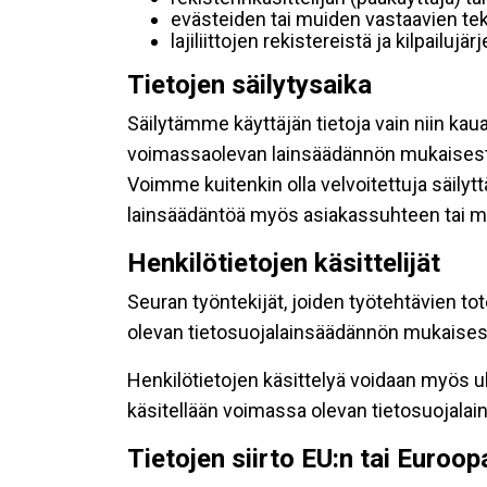
evästeiden tai muiden vastaavien tek
lajiliittojen rekistereistä ja kilpailujä
Tietojen säilytysaika
Säilytämme käyttäjän tietoja vain niin kau
voimassaolevan lainsäädännön mukaisest
Voimme kuitenkin olla velvoitettuja säily
lainsäädäntöä myös asiakassuhteen tai mu
Henkilötietojen käsittelijät
Seuran työntekijät, joiden työtehtävien to
olevan tietosuojalainsäädännön mukaisesti
Henkilötietojen käsittelyä voidaan myös ul
käsitellään voimassa olevan tietosuojala
Tietojen siirto EU:n tai Euroo