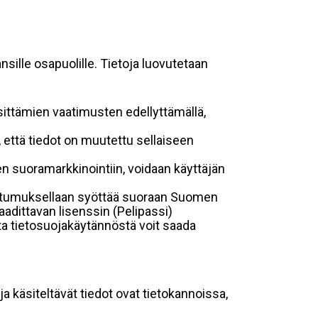
sille osapuolille. Tietoja luovutetaan
sittämien vaatimusten edellyttämällä,
n, että tiedot on muutettu sellaiseen
suoramarkkinointiin, voidaan käyttäjän
suostumuksellaan syöttää suoraan Suomen
aadittavan lisenssin (Pelipassi)
sta tietosuojakäytännöstä voit saada
ja käsiteltävät tiedot ovat tietokannoissa,