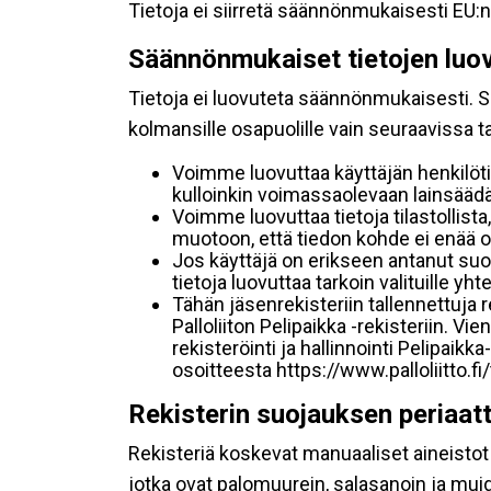
Tietoja ei siirretä säännönmukaisesti EU:n
Säännönmukaiset tietojen luo
Tietoja ei luovuteta säännönmukaisesti. Se
kolmansille osapuolille vain seuraavissa 
Voimme luovuttaa käyttäjän henkilöti
kulloinkin voimassaolevaan lainsäädän
Voimme luovuttaa tietoja tilastollista,
muotoon, että tiedon kohde ei enää ol
Jos käyttäjä on erikseen antanut s
tietoja luovuttaa tarkoin valituille y
Tähän jäsenrekisteriin tallennettuja
Palloliiton Pelipaikka -rekisteriin. V
rekisteröinti ja hallinnointi Pelipai
osoitteesta https://www.palloliitto.fi
Rekisterin suojauksen periaat
Rekisteriä koskevat manuaaliset aineistot s
jotka ovat palomuurein, salasanoin ja muid