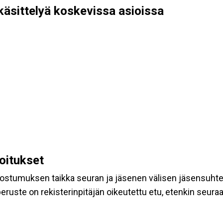
käsittelyä koskevissa asioissa
koitukset
suostumuksen taikka seuran ja jäsenen välisen jäsensuht
eruste on rekisterinpitäjän oikeutettu etu, etenkin seuraav