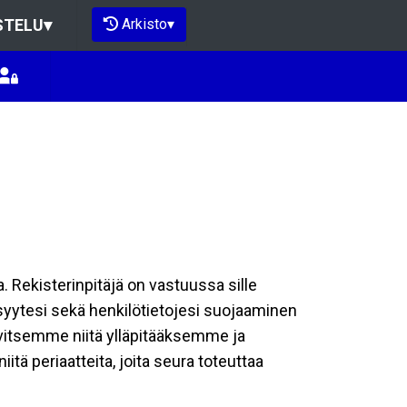
Arkisto
▾
STELU
▾
a. Rekisterinpitäjä on vastuussa sille
isyytesi sekä henkilötietojesi suojaaminen
rvitsemme niitä ylläpitääksemme ja
tä periaatteita, joita seura toteuttaa