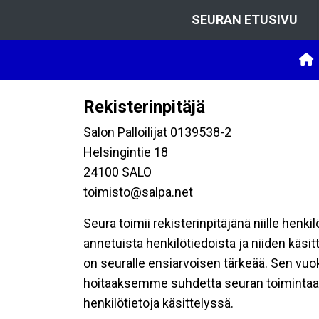
SEURAN ETUSIVU
Rekisterinpitäjä
Salon Palloilijat 0139538-2
Helsingintie 18
24100 SALO
toimisto@salpa.net
Seura toimii rekisterinpitäjänä niille henk
annetuista henkilötiedoista ja niiden käsi
on seuralle ensiarvoisen tärkeää. Sen vuo
hoitaaksemme suhdetta seuran toimintaan os
henkilötietoja käsittelyssä.