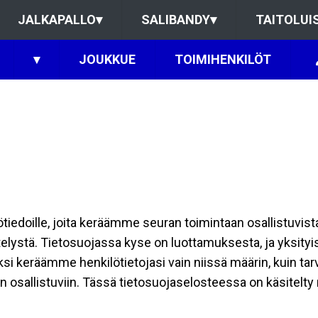
JALKAPALLO
▾
SALIBANDY
▾
TAITOLUI
▾
JOUKKUE
TOIMIHENKILÖT
ilötiedoille, joita keräämme seuran toimintaan osallistuvist
ttelystä. Tietosuojassa kyse on luottamuksesta, ja yksity
ksi keräämme henkilötietojasi vain niissä määrin, kuin ta
allistuviin. Tässä tietosuojaselosteessa on käsitelty nii