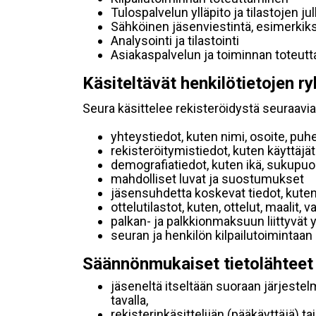
Tulospalvelun ylläpito ja tilastojen ju
Sähköinen jäsenviestintä, esimerkik
Analysointi ja tilastointi
Asiakaspalvelun ja toiminnan toteut
Käsiteltävät henkilötietojen ry
Seura käsittelee rekisteröidystä seuraavia 
yhteystiedot, kuten nimi, osoite, puh
rekisteröitymistiedot, kuten käyttäj
demografiatiedot, kuten ikä, sukupuoli 
mahdolliset luvat ja suostumukset
jäsensuhdetta koskevat tiedot, kuten
ottelutilastot, kuten, ottelut, maalit,
palkan- ja palkkionmaksuun liittyvät 
seuran ja henkilön kilpailutoimintaan
Säännönmukaiset tietolähteet
jäseneltä itseltään suoraan järjestel
tavalla,
rekisterinkäsittelijän (pääkäyttäjä) ta