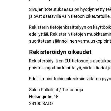
Sivujen toteutuksessa on hyödynnetty tekni
ja ovat saatavilla vain tietoon oikeutetuille.
Rekisterin tietojenkäsittelyyn on käyttöoik
edellyttää. Rekisterin tietojen muokkaami
suoritetaan säännöllinen varmuuskopiointi
Rekisteröidyn oikeudet
Rekisteröidyllä on EU: tietosuoja-asetukse
poistoa, rajoittaa käsittelyä, siirtää tiedo
Edellä mainittuihin oikeuksiin viitaten pyynn
Salon Palloilijat / Tietosuoja
Helsingintie 18
24100 SALO