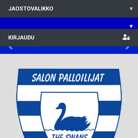
JAOSTOVALIKKO
▾
▾
KIRJAUDU
Previous
Nex