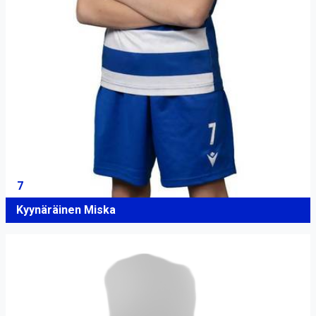
7
Kyynäräinen Miska