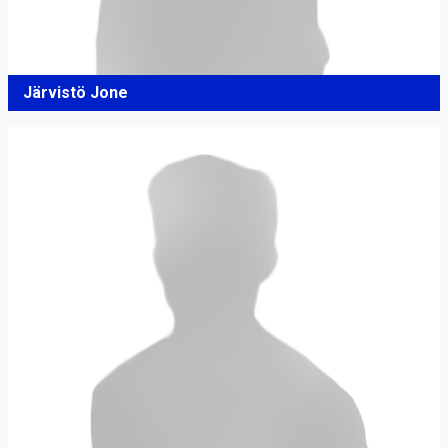
Järvistö Jone