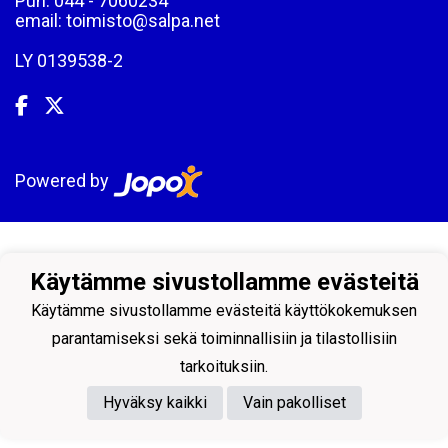
Puh: 044 - 7060234
email: toimisto@salpa.net
LY 0139538-2
Powered by
Käytämme sivustollamme evästeitä
Käytämme sivustollamme evästeitä käyttökokemuksen
parantamiseksi sekä toiminnallisiin ja tilastollisiin
tarkoituksiin.
Hyväksy kaikki
Vain pakolliset