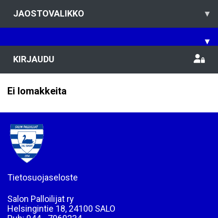
JAOSTOVALIKKO
▾
▾
KIRJAUDU
Ei lomakkeita
Tietosuojaseloste
Salon Palloilijat ry
Helsingintie 18, 24100 SALO