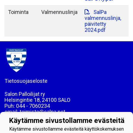
Toiminta
Valmennuslinja
SalPa
valmennuslinja,
päivitetty
2024.pdf
Tietosuojaseloste
Salon Palloilijat ry
Helsingintie 18, 24100 SALO
Puh: 044 - 7060234
email: toimisto@salpa.net
Käytämme sivustollamme evästeitä
LY 0139538-2
Käytämme sivustollamme evästeitä käyttökokemuksen