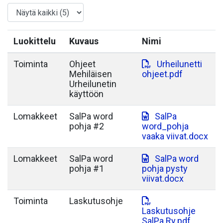
Luokittelu
Kuvaus
Nimi
Toiminta
Ohjeet
Urheilunetti
Mehiläisen
ohjeet.pdf
Urheilunetin
käyttöön
Lomakkeet
SalPa word
SalPa
pohja #2
word_pohja
vaaka viivat.docx
Lomakkeet
SalPa word
SalPa word
pohja #1
pohja pysty
viivat.docx
Toiminta
Laskutusohje
Laskutusohje
SalPa Ry.pdf