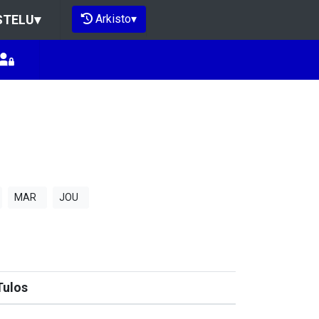
Arkisto
▾
STELU
▾
MAR
JOU
Tulos