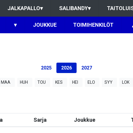
JALKAPALLO
▾
SALIBANDY
▾
TAITOLUI
▾
JOUKKUE
TOIMIHENKILÖT
2025
2026
2027
MAA
HUH
TOU
KES
HEI
ELO
SYY
LOK
a
Sarja
Joukkue