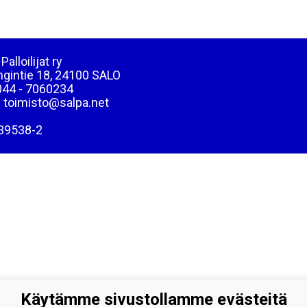
Palloilijat ry
ngintie 18, 24100 SALO
044 - 7060234
: toimisto@salpa.net
39538-2
Käytämme sivustollamme evästeitä