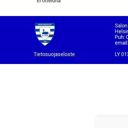
Ei otteluita
Salon 
Helsi
Puh: 
email
Tietosuojaseloste
LY 01