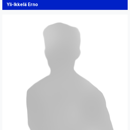
Yli-Ikkelä Erno