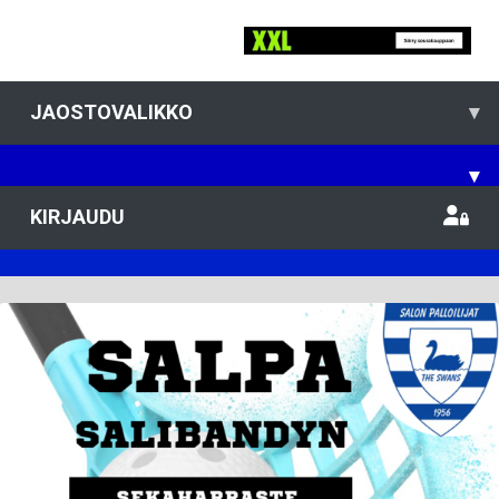
JAOSTOVALIKKO
▾
▾
KIRJAUDU