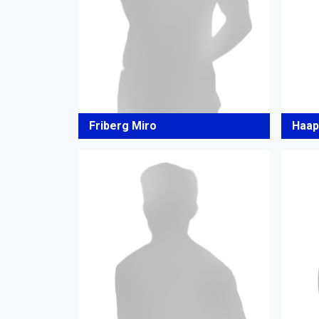
Friberg Miro
Haap