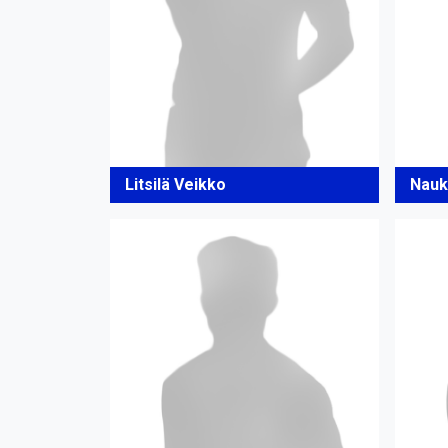
Litsilä Veikko
Nauk