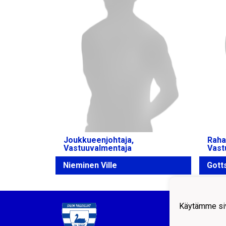
Joukkueenjohtaja,
Raha
Vastuuvalmentaja
Vast
Nieminen Ville
Gott
Käytämme siv
Salon 
Helsi