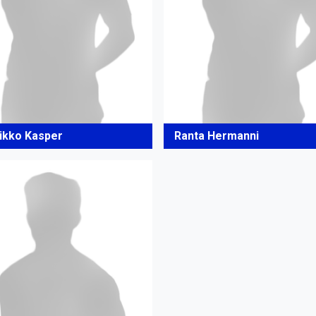
ikko Kasper
Ranta Hermanni