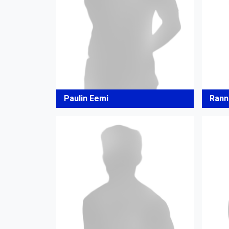
Paulin Eemi
Rann