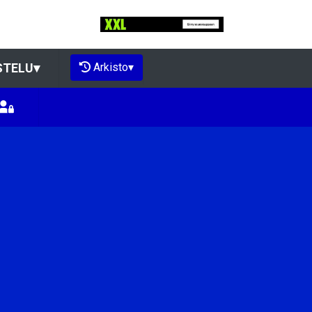
Arkisto
▾
STELU
▾