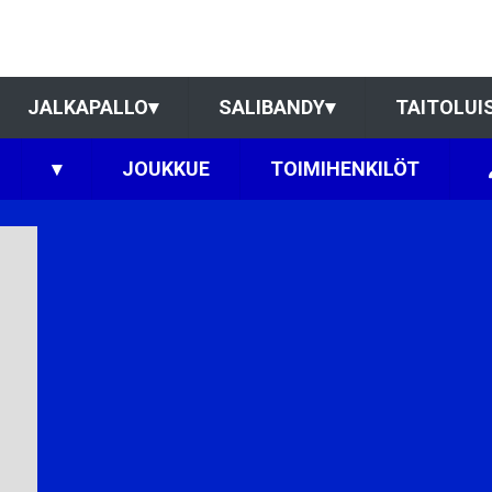
JALKAPALLO
▾
SALIBANDY
▾
TAITOLUI
▾
JOUKKUE
TOIMIHENKILÖT