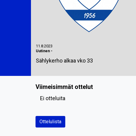
11.8.2023
Uutinen
-
Sählykerho alkaa vko 33
Viimeisimmät ottelut
Ei otteluita
Ottelulista