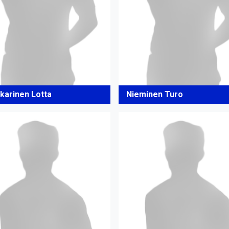
karinen Lotta
Nieminen Turo