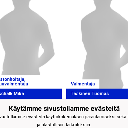
stonhoitaja,
uuvalmentaja
Valmentaja
schalk Mika
Taskinen Tuomas
Käytämme sivustollamme evästeitä
ustollamme evästeitä käyttökokemuksen parantamiseksi sekä to
Palloilijat ry
ngintie 18, 24100 SALO
ja tilastollisiin tarkoituksiin.