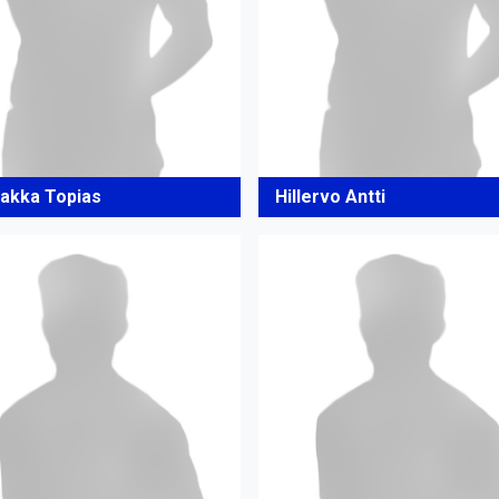
akka Topias
Hillervo Antti