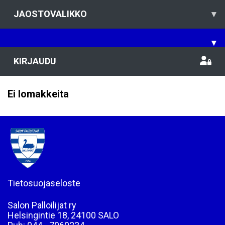
JAOSTOVALIKKO
▾
▾
KIRJAUDU
Ei lomakkeita
Tietosuojaseloste
Salon Palloilijat ry
Helsingintie 18, 24100 SALO