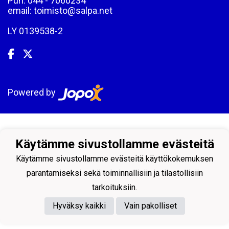
Puh: 044 - 7060234
email: toimisto@salpa.net
LY 0139538-2
Powered by
Käytämme sivustollamme evästeitä
Käytämme sivustollamme evästeitä käyttökokemuksen
parantamiseksi sekä toiminnallisiin ja tilastollisiin
tarkoituksiin.
Hyväksy kaikki
Vain pakolliset