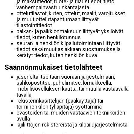
ja maksutiedot, tuote- ja tilaustiedot, tieto
vanhempainvastuunkantajasta
ottelutilastot, kuten, ottelut, maalit, varoitukset
ja muut ottelutapahtumaan liittyvät
tilastointitiedot
palkan- ja palkkionmaksuun liittyvät yksilöivät
tiedot, kuten henkilötunnus
seuran ja henkilön kilpailutoimintaan liittyvät
tiedot sekä muut asiakkaan suostumuksella
kerätyt tiedot, kuten henkilön kuva
Säännönmukaiset tietolähteet
jäseneltä itseltään suoraan järjestelmään,
sähköpostitse, puhelimitse, lomakkeella,
mobiilisovelluksen kautta, tai muulla vastaavalla
tavalla,
rekisterinkäsittelijän (pääkäyttäjä) tai
toimihenkilön (ylläpitäjä) syöttäminä
evästeiden tai muiden vastaavien tekniikoiden
avulla
lajiliittojen rekistereistä ja kilpailujärjestelmistä