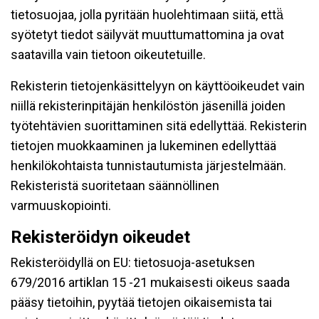
tietosuojaa, jolla pyritään huolehtimaan siitä, että̈
syötetyt tiedot säilyvät muuttumattomina ja ovat
saatavilla vain tietoon oikeutetuille.
Rekisterin tietojenkäsittelyyn on käyttöoikeudet vain
niillä rekisterinpitäjän henkilöstön jäsenillä joiden
työtehtävien suorittaminen sitä edellyttää. Rekisterin
tietojen muokkaaminen ja lukeminen edellyttää
henkilökohtaista tunnistautumista järjestelmään.
Rekisteristä suoritetaan säännöllinen
varmuuskopiointi.
Rekisteröidyn oikeudet
Rekisteröidyllä on EU: tietosuoja-asetuksen
679/2016 artiklan 15 -21 mukaisesti oikeus saada
pääsy tietoihin, pyytää tietojen oikaisemista tai