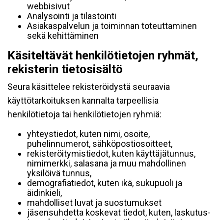
webbisivut
Analysointi ja tilastointi
Asiakaspalvelun ja toiminnan toteuttaminen
sekä kehittäminen
Käsiteltävät henkilötietojen ryhmät,
rekisterin tietosisältö
Seura käsittelee rekisteröidystä seuraavia
käyttötarkoituksen kannalta tarpeellisia
henkilötietoja tai henkilötietojen ryhmiä:
yhteystiedot, kuten nimi, osoite,
puhelinnumerot, sähköpostiosoitteet,
rekisteröitymistiedot, kuten käyttäjätunnus,
nimimerkki, salasana ja muu mahdollinen
yksilöivä tunnus,
demografiatiedot, kuten ikä, sukupuoli ja
äidinkieli,
mahdolliset luvat ja suostumukset
jäsensuhdetta koskevat tiedot, kuten, laskutus-