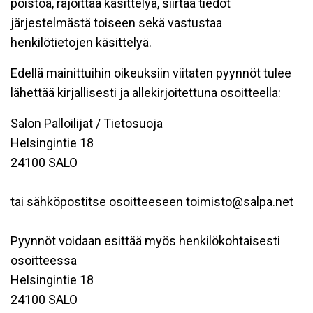
poistoa, rajoittaa käsittelyä, siirtää tiedot
järjestelmästä toiseen sekä vastustaa
henkilötietojen käsittelyä.
Edellä mainittuihin oikeuksiin viitaten pyynnöt tulee
lähettää kirjallisesti ja allekirjoitettuna osoitteella:
Salon Palloilijat / Tietosuoja
Helsingintie 18
24100 SALO
tai sähköpostitse osoitteeseen toimisto@salpa.net
Pyynnöt voidaan esittää myös henkilökohtaisesti
osoitteessa
Helsingintie 18
24100 SALO