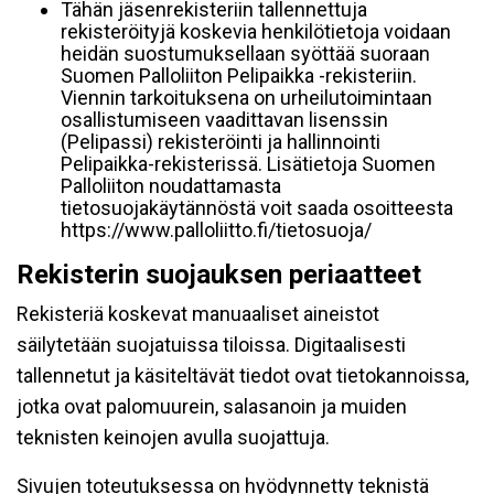
Tähän jäsenrekisteriin tallennettuja
rekisteröityjä koskevia henkilötietoja voidaan
heidän suostumuksellaan syöttää suoraan
Suomen Palloliiton Pelipaikka -rekisteriin.
Viennin tarkoituksena on urheilutoimintaan
osallistumiseen vaadittavan lisenssin
(Pelipassi) rekisteröinti ja hallinnointi
Pelipaikka-rekisterissä. Lisätietoja Suomen
Palloliiton noudattamasta
tietosuojakäytännöstä voit saada osoitteesta
https://www.palloliitto.fi/tietosuoja/
Rekisterin suojauksen periaatteet
Rekisteriä koskevat manuaaliset aineistot
säilytetään suojatuissa tiloissa. Digitaalisesti
tallennetut ja käsiteltävät tiedot ovat tietokannoissa,
jotka ovat palomuurein, salasanoin ja muiden
teknisten keinojen avulla suojattuja.
Sivujen toteutuksessa on hyödynnetty teknistä