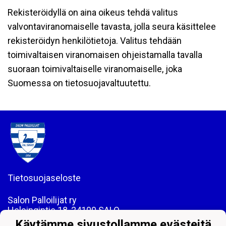
Rekisteröidyllä on aina oikeus tehdä valitus
valvontaviranomaiselle tavasta, jolla seura käsittelee
rekisteröidyn henkilötietoja. Valitus tehdään
toimivaltaisen viranomaisen ohjeistamalla tavalla
suoraan toimivaltaiselle viranomaiselle, joka
Suomessa on tietosuojavaltuutettu.
Tietosuojaseloste
Salon Palloilijat ry
Helsingintie 18, 24100 SALO
Puh: 044 - 7060234
Käytämme sivustollamme evästeitä