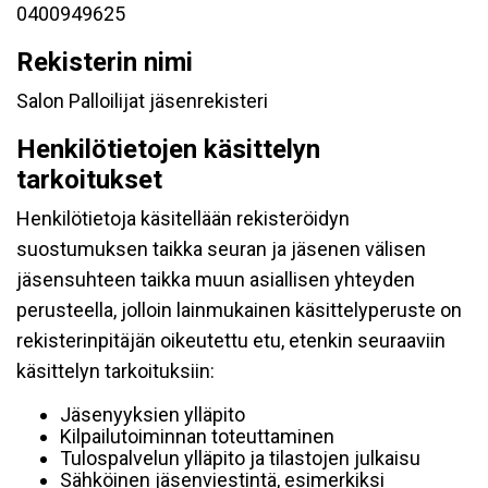
0400949625
Rekisterin nimi
Salon Palloilijat jäsenrekisteri
Henkilötietojen käsittelyn
tarkoitukset
Henkilötietoja käsitellään rekisteröidyn
suostumuksen taikka seuran ja jäsenen välisen
jäsensuhteen taikka muun asiallisen yhteyden
perusteella, jolloin lainmukainen käsittelyperuste on
rekisterinpitäjän oikeutettu etu, etenkin seuraaviin
käsittelyn tarkoituksiin:
Jäsenyyksien ylläpito
Kilpailutoiminnan toteuttaminen
Tulospalvelun ylläpito ja tilastojen julkaisu
Sähköinen jäsenviestintä, esimerkiksi