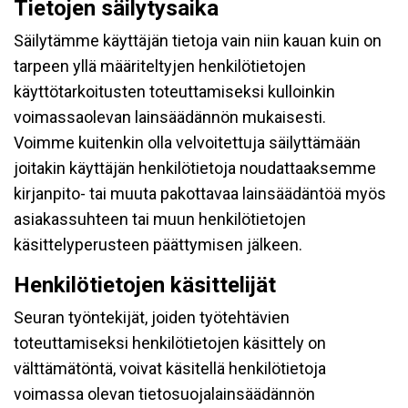
Tietojen säilytysaika
Säilytämme käyttäjän tietoja vain niin kauan kuin on
tarpeen yllä määriteltyjen henkilötietojen
käyttötarkoitusten toteuttamiseksi kulloinkin
voimassaolevan lainsäädännön mukaisesti.
Voimme kuitenkin olla velvoitettuja säilyttämään
joitakin käyttäjän henkilötietoja noudattaaksemme
kirjanpito- tai muuta pakottavaa lainsäädäntöä myös
asiakassuhteen tai muun henkilötietojen
käsittelyperusteen päättymisen jälkeen.
Henkilötietojen käsittelijät
Seuran työntekijät, joiden työtehtävien
toteuttamiseksi henkilötietojen käsittely on
välttämätöntä, voivat käsitellä henkilötietoja
voimassa olevan tietosuojalainsäädännön