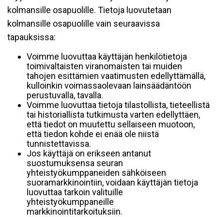
kolmansille osapuolille. Tietoja luovutetaan
kolmansille osapuolille vain seuraavissa
tapauksissa:
Voimme luovuttaa käyttäjän henkilötietoja
toimivaltaisten viranomaisten tai muiden
tahojen esittämien vaatimusten edellyttämällä,
kulloinkin voimassaolevaan lainsäädäntöön
perustuvalla, tavalla.
Voimme luovuttaa tietoja tilastollista, tieteellistä
tai historiallista tutkimusta varten edellyttäen,
että tiedot on muutettu sellaiseen muotoon,
että tiedon kohde ei enää ole niistä
tunnistettavissa.
Jos käyttäjä on erikseen antanut
suostumuksensa seuran
yhteistyökumppaneiden sähköiseen
suoramarkkinointiin, voidaan käyttäjän tietoja
luovuttaa tarkoin valituille
yhteistyökumppaneille
markkinointitarkoituksiin.