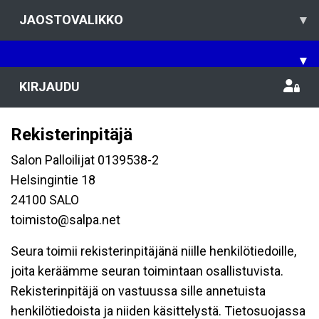
JAOSTOVALIKKO
▾
▾
KIRJAUDU
Rekisterinpitäjä
Salon Palloilijat 0139538-2
Helsingintie 18
24100 SALO
toimisto@salpa.net
Seura toimii rekisterinpitäjänä niille henkilötiedoille,
joita keräämme seuran toimintaan osallistuvista.
Rekisterinpitäjä on vastuussa sille annetuista
henkilötiedoista ja niiden käsittelystä. Tietosuojassa