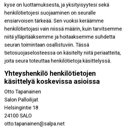
kyse on luottamuksesta, ja yksityisyytesi sekä
henkilötietojesi suojaaminen on seuralle
ensiarvoisen tärkeää. Sen vuoksi keräämme
henkilötietojasi vain niissä määrin, kuin tarvitsemme
niitä ylläpitääksemme ja hoitaaksemme suhdetta
seuran toimintaan osallistuviin. Tässä
tietosuojaselosteessa on käsitelty niitä periaatteita,
joita seura toteuttaa henkilötietoja käsittelyssä.
Yhteyshenkilö henkilötietojen
käsittelyä koskevissa asioissa
Otto Tapanainen
Salon Palloilijat
Helsingintie 18
24100 SALO
otto.tapanainen@salpa.net