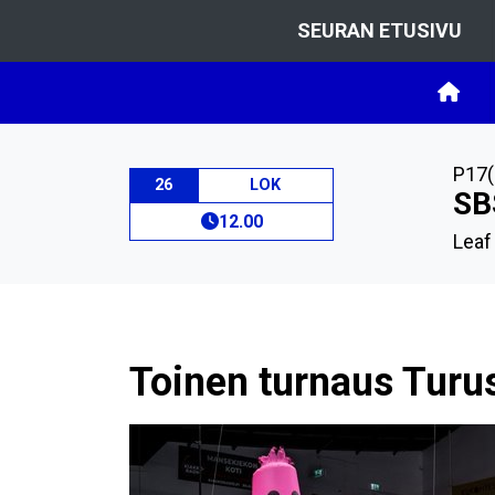
SEURAN ETUSIVU
P17(
26
LOK
SB
12.00
Leaf
Toinen turnaus Turu