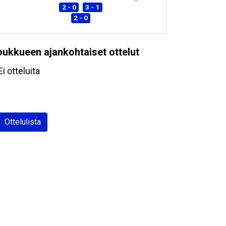
2 - 0
3 - 1
2 - 0
oukkueen ajankohtaiset ottelut
Ei otteluita
Ottelulista