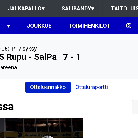
JALKAPALLO
▾
SALIBANDY
▾
TAITOLUI
▾
JOUKKUE
TOIMIHENKILÖT
-08)
,
P17 syksy
S Rupu - SalPa
7 - 1
 areena
Otteluennakko
Otteluraportti
ssa