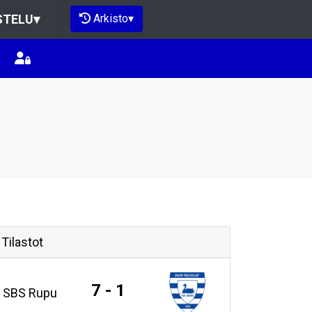
Arkisto
▾
STELU
▾
Tilastot
7 - 1
SBS Rupu