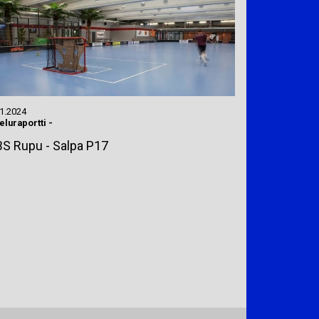
11.2024
eluraportti
-
S Rupu - Salpa P17