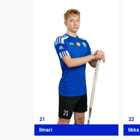
21
22
Ilmari
Iikka