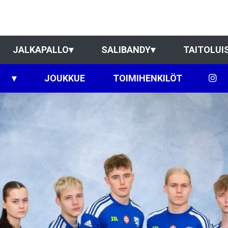
JALKAPALLO
▾
SALIBANDY
▾
TAITOLUI
▾
JOUKKUE
TOIMIHENKILÖT