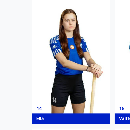
14
15
Ella
Valtt