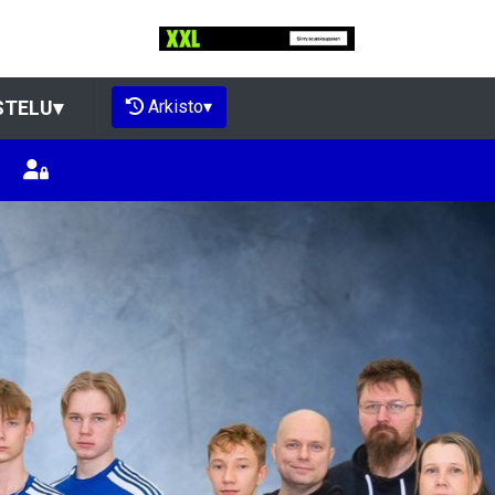
Arkisto
▾
STELU
▾