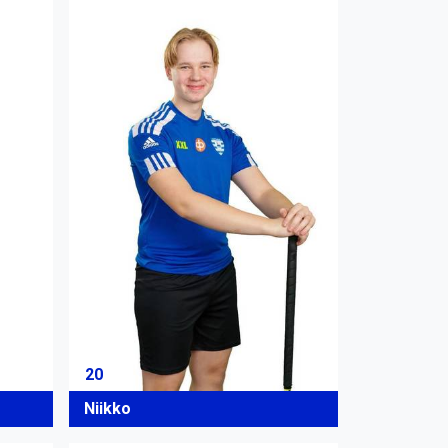
20
Niikko