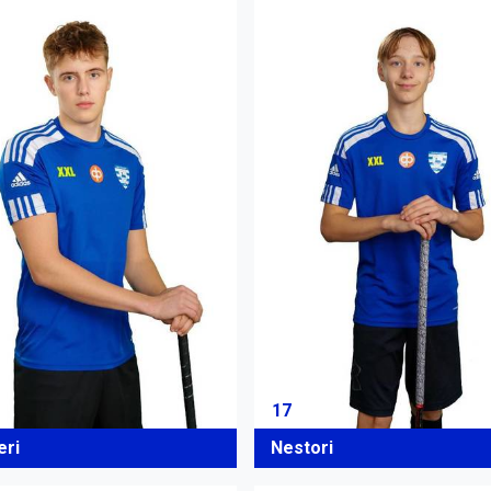
17
eri
Nestori