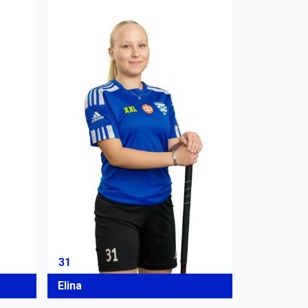
31
Elina