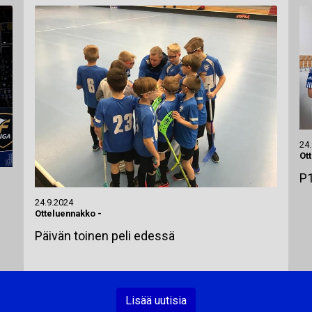
24
Ot
P1
24.9.2024
Otteluennakko
-
Päivän toinen peli edessä
Lisää uutisia