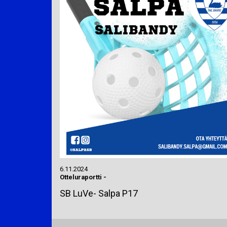
6.11.2024
Otteluraportti
-
SB LuVe- Salpa P17