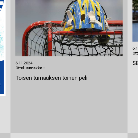
6.
Ott
SB
6.11.2024
Otteluennakko
-
Toisen turnauksen toinen peli