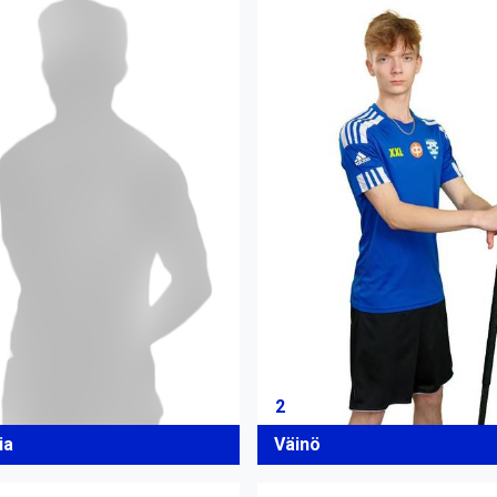
2
Väinö
ia