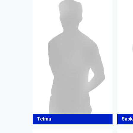
Telma
Sask