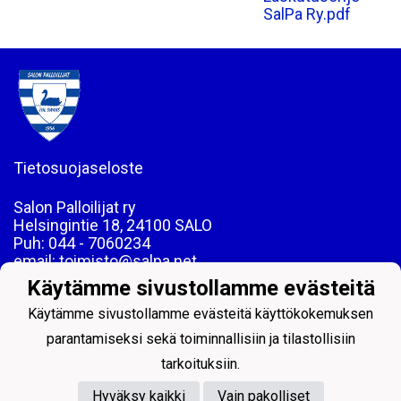
SalPa Ry.pdf
Tietosuojaseloste
Salon Palloilijat ry
Helsingintie 18, 24100 SALO
Puh: 044 - 7060234
email: toimisto@salpa.net
Käytämme sivustollamme evästeitä
LY 0139538-2
Käytämme sivustollamme evästeitä käyttökokemuksen
parantamiseksi sekä toiminnallisiin ja tilastollisiin
tarkoituksiin.
Hyväksy kaikki
Vain pakolliset