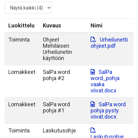
Luokittelu
Kuvaus
Nimi
Toiminta
Ohjeet
Urheilunetti
Mehiläisen
ohjeet.pdf
Urheilunetin
käyttöön
Lomakkeet
SalPa word
SalPa
pohja #2
word_pohja
vaaka
viivat.docx
Lomakkeet
SalPa word
SalPa word
pohja #1
pohja pysty
viivat.docx
Toiminta
Laskutusohje
Laskutusohje