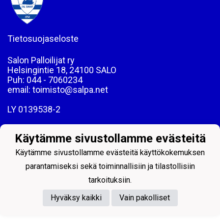
Tietosuojaseloste
Salon Palloilijat ry
Helsingintie 18, 24100 SALO
Puh: 044 - 7060234
email: toimisto@salpa.net
LY 0139538-2
Käytämme sivustollamme evästeitä
Käytämme sivustollamme evästeitä käyttökokemuksen
parantamiseksi sekä toiminnallisiin ja tilastollisiin
Powered by
tarkoituksiin.
Hyväksy kaikki
Vain pakolliset