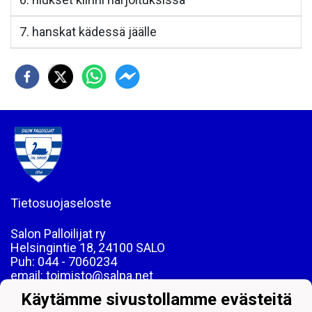
7. hanskat kädessä jäälle
Tietosuojaseloste
Salon Palloilijat ry
Helsingintie 18, 24100 SALO
Puh: 044 - 7060234
email: toimisto@salpa.net
Käytämme sivustollamme evästeitä
LY 0139538-2