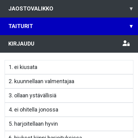
JAOSTOVALIKKO
▾
TAITURIT
▾
KIRJAUDU
1. ei kiusata
2. kuunnellaan valmentajaa
3. ollaan ystävällisiä
4. ei ohitella jonossa
5. harjoitellaan hyvin
6. hiukset kiinni harjoituksissa