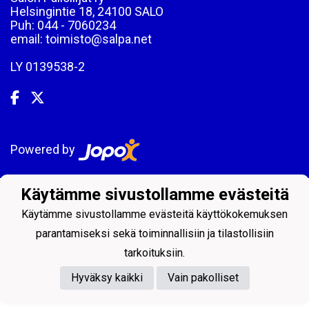
Helsingintie 18, 24100 SALO
Puh: 044 - 7060234
email: toimisto@salpa.net
LY 0139538-2
Powered by
Käytämme sivustollamme evästeitä
Käytämme sivustollamme evästeitä käyttökokemuksen
parantamiseksi sekä toiminnallisiin ja tilastollisiin
tarkoituksiin.
Hyväksy kaikki
Vain pakolliset