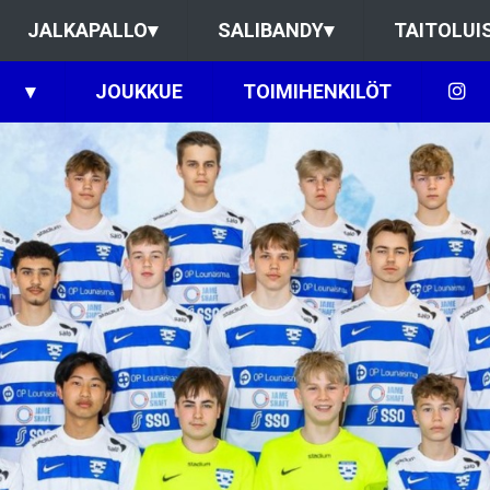
JALKAPALLO
▾
SALIBANDY
▾
TAITOLUI
▾
JOUKKUE
TOIMIHENKILÖT