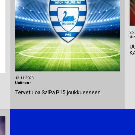
26
Uu
U
K
13.11.2023
Uutinen
-
Tervetuloa SalPa P15 joukkueeseen