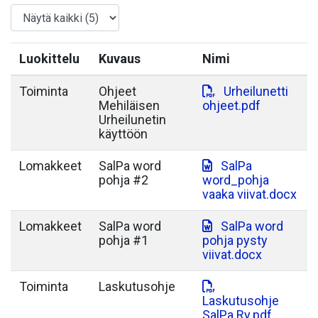
Luokittelu
Kuvaus
Nimi
Toiminta
Ohjeet
Urheilunetti
Mehiläisen
ohjeet.pdf
Urheilunetin
käyttöön
Lomakkeet
SalPa word
SalPa
pohja #2
word_pohja
vaaka viivat.docx
Lomakkeet
SalPa word
SalPa word
pohja #1
pohja pysty
viivat.docx
Toiminta
Laskutusohje
Laskutusohje
SalPa Ry.pdf