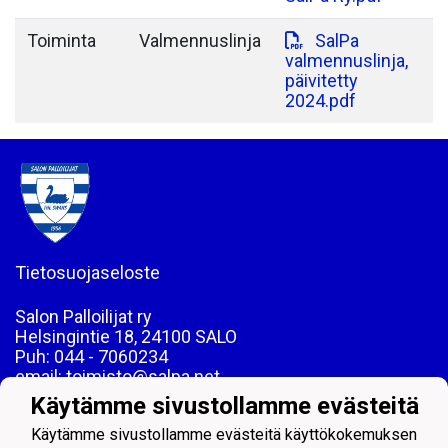
Toiminta
Valmennuslinja
SalPa
valmennuslinja,
päivitetty
2024.pdf
Tietosuojaseloste
Salon Palloilijat ry
Helsingintie 18, 24100 SALO
Puh: 044 - 7060234
email: toimisto@salpa.net
Käytämme sivustollamme evästeitä
LY 0139538-2
Käytämme sivustollamme evästeitä käyttökokemuksen