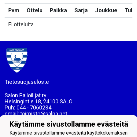
Pvm
Ottelu
Paikka
Sarja
Joukkue
Tulo
Ei otteluita
Tietosuojaseloste
Salon Palloilijat ry
Helsingintie 18, 24100 SALO
Puh: 044 - 7060234
email: toimisto@salpa.net
Käytämme sivustollamme evästeitä
LY 0139538-2
Käytämme sivustollamme evästeitä käyttökokemuksen