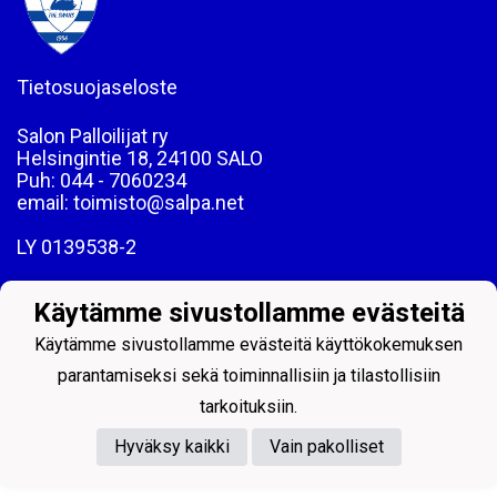
Tietosuojaseloste
Salon Palloilijat ry
Helsingintie 18, 24100 SALO
Puh: 044 - 7060234
email: toimisto@salpa.net
LY 0139538-2
Käytämme sivustollamme evästeitä
Käytämme sivustollamme evästeitä käyttökokemuksen
parantamiseksi sekä toiminnallisiin ja tilastollisiin
Powered by
tarkoituksiin.
Hyväksy kaikki
Vain pakolliset