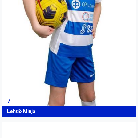
7
Lehtiö Minja