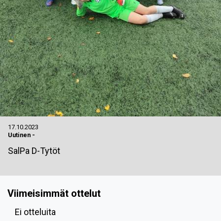
17.10.2023
Uutinen
-
SalPa D-Tytöt
Viimeisimmät ottelut
Ei otteluita