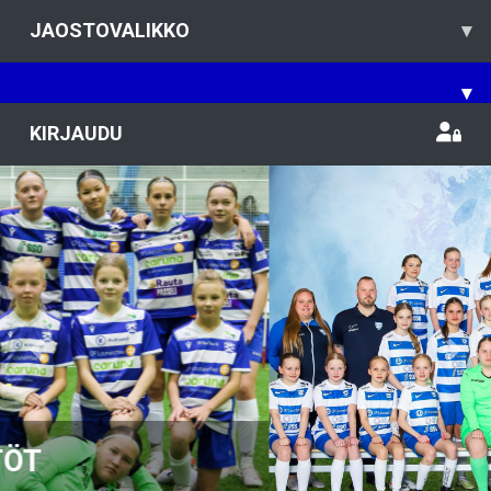
JAOSTOVALIKKO
▾
▾
KIRJAUDU
Previous
Nex