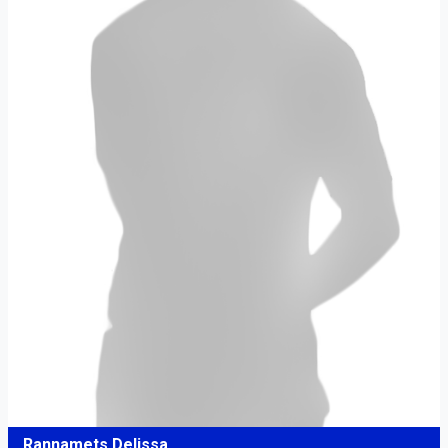
Rannamets Delissa