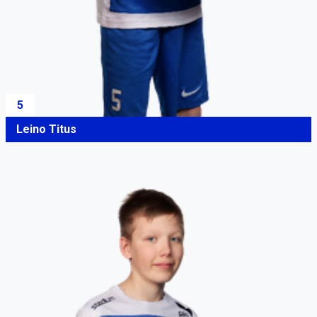
5
Leino Titus