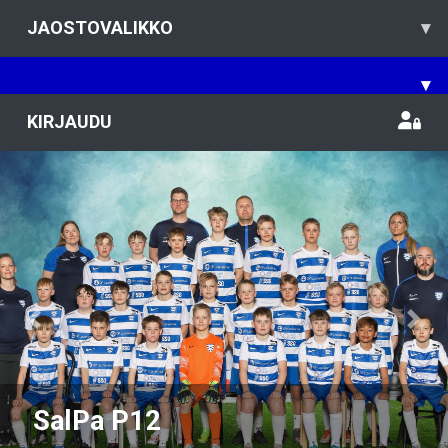
JAOSTOVALIKKO
▾
▾
KIRJAUDU
Previous
Nex
SalPa P12