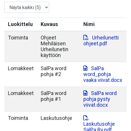
Luokittelu
Kuvaus
Nimi
Toiminta
Ohjeet
Urheilunetti
Mehiläisen
ohjeet.pdf
Urheilunetin
käyttöön
Lomakkeet
SalPa word
SalPa
pohja #2
word_pohja
vaaka viivat.docx
Lomakkeet
SalPa word
SalPa word
pohja #1
pohja pysty
viivat.docx
Toiminta
Laskutusohje
Laskutusohje
SalPa Ry.pdf