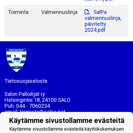
Toiminta
Valmennuslinja
SalPa
valmennuslinja,
päivitetty
2024.pdf
Tietosuojaseloste
Salon Palloilijat ry
Helsingintie 18, 24100 SALO
Puh: 044 - 7060234
email: toimisto@salpa.net
Käytämme sivustollamme evästeitä
LY 0139538-2
Käytämme sivustollamme evästeitä käyttökokemuksen