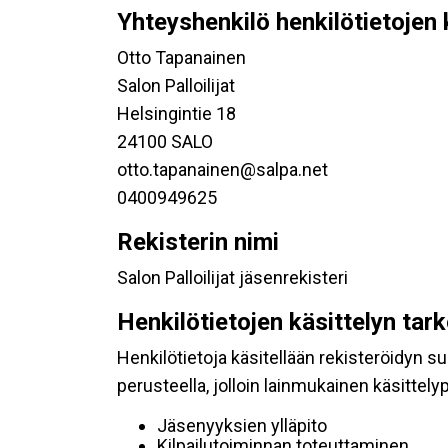
Yhteyshenkilö henkilötietojen 
Otto Tapanainen
Salon Palloilijat
Helsingintie 18
24100 SALO
otto.tapanainen@salpa.net
0400949625
Rekisterin nimi
Salon Palloilijat jäsenrekisteri
Henkilötietojen käsittelyn tar
Henkilötietoja käsitellään rekisteröidyn 
perusteella, jolloin lainmukainen käsittelyp
Jäsenyyksien ylläpito
Kilpailutoiminnan toteuttaminen