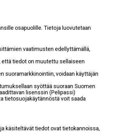
sille osapuolille. Tietoja luovutetaan
sittämien vaatimusten edellyttämällä,
n, että tiedot on muutettu sellaiseen
suoramarkkinointiin, voidaan käyttäjän
suostumuksellaan syöttää suoraan Suomen
aadittavan lisenssin (Pelipassi)
sta tietosuojakäytännöstä voit saada
ja käsiteltävät tiedot ovat tietokannoissa,