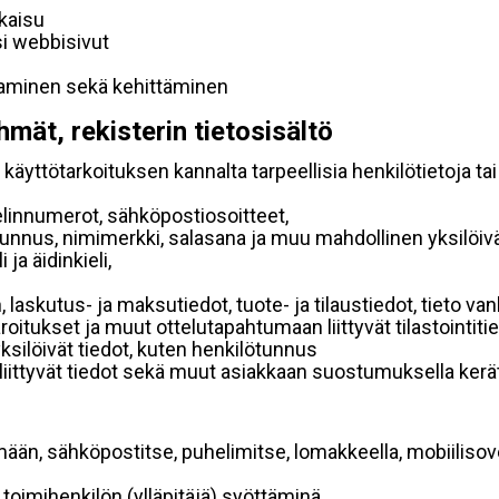
lkaisu
si webbisivut
taminen sekä kehittäminen
hmät, rekisterin tietosisältö
käyttötarkoituksen kannalta tarpeellisia henkilötietoja tai
elinnumerot, sähköpostiosoitteet,
ätunnus, nimimerkki, salasana ja muu mahdollinen yksilöiv
ja äidinkieli,
, laskutus- ja maksutiedot, tuote- ja tilaustiedot, tieto
 varoitukset ja muut ottelutapahtumaan liittyvät tilastointiti
yksilöivät tiedot, kuten henkilötunnus
 liittyvät tiedot sekä muut asiakkaan suostumuksella kerät
mään, sähköpostitse, puhelimitse, lomakkeella, mobiilisove
i toimihenkilön (ylläpitäjä) syöttäminä