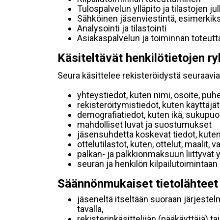
Tulospalvelun ylläpito ja tilastojen ju
Sähköinen jäsenviestintä, esimerkik
Analysointi ja tilastointi
Asiakaspalvelun ja toiminnan toteut
Käsiteltävät henkilötietojen ry
Seura käsittelee rekisteröidystä seuraavia 
yhteystiedot, kuten nimi, osoite, puh
rekisteröitymistiedot, kuten käyttäj
demografiatiedot, kuten ikä, sukupuoli 
mahdolliset luvat ja suostumukset
jäsensuhdetta koskevat tiedot, kuten
ottelutilastot, kuten, ottelut, maalit,
palkan- ja palkkionmaksuun liittyvät 
seuran ja henkilön kilpailutoimintaan
Säännönmukaiset tietolähteet
jäseneltä itseltään suoraan järjestel
tavalla,
rekisterinkäsittelijän (pääkäyttäjä) ta