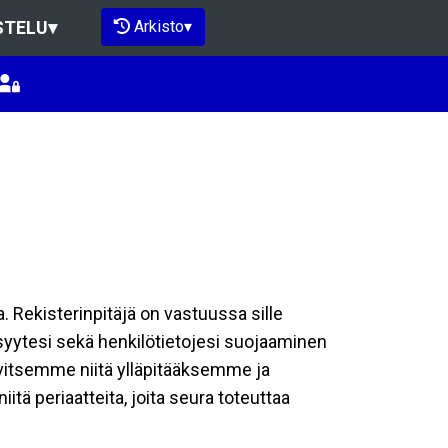
Arkisto
▾
STELU
▾
a. Rekisterinpitäjä on vastuussa sille
isyytesi sekä henkilötietojesi suojaaminen
rvitsemme niitä ylläpitääksemme ja
tä periaatteita, joita seura toteuttaa