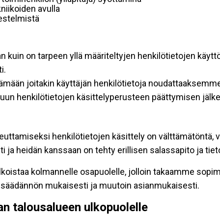
niikoiden avulla
rjestelmistä
an kuin on tarpeen yllä määriteltyjen henkilötietojen käytt
i.
ttämään joitakin käyttäjän henkilötietoja noudattaaksemme
un henkilötietojen käsittelyperusteen päättymisen jälk
teuttamiseksi henkilötietojen käsittely on välttämätöntä, v
 ja heidän kanssaan on tehty erillisen salassapito ja tie
koistaa kolmannelle osapuolelle, jolloin takaamme sopimus
insäädännön mukaisesti ja muutoin asianmukaisesti.
pan talousalueen ulkopuolelle