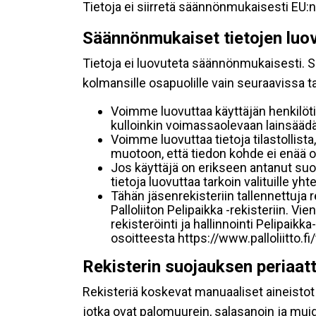
Tietoja ei siirretä säännönmukaisesti EU:n
Säännönmukaiset tietojen luo
Tietoja ei luovuteta säännönmukaisesti. Se
kolmansille osapuolille vain seuraavissa 
Voimme luovuttaa käyttäjän henkilöti
kulloinkin voimassaolevaan lainsäädän
Voimme luovuttaa tietoja tilastollista,
muotoon, että tiedon kohde ei enää ol
Jos käyttäjä on erikseen antanut s
tietoja luovuttaa tarkoin valituille y
Tähän jäsenrekisteriin tallennettuja
Palloliiton Pelipaikka -rekisteriin. V
rekisteröinti ja hallinnointi Pelipai
osoitteesta https://www.palloliitto.fi
Rekisterin suojauksen periaat
Rekisteriä koskevat manuaaliset aineistot s
jotka ovat palomuurein, salasanoin ja muid