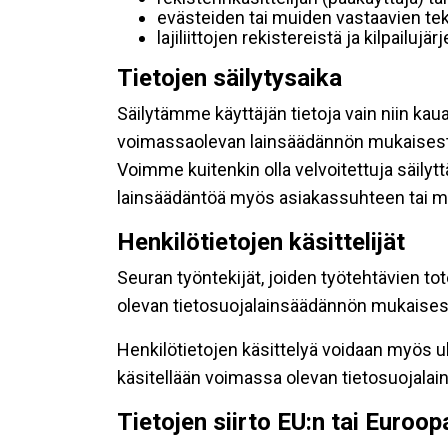
evästeiden tai muiden vastaavien tek
lajiliittojen rekistereistä ja kilpailujä
Tietojen säilytysaika
Säilytämme käyttäjän tietoja vain niin kau
voimassaolevan lainsäädännön mukaisest
Voimme kuitenkin olla velvoitettuja säily
lainsäädäntöä myös asiakassuhteen tai mu
Henkilötietojen käsittelijät
Seuran työntekijät, joiden työtehtävien to
olevan tietosuojalainsäädännön mukaisesti
Henkilötietojen käsittelyä voidaan myös ul
käsitellään voimassa olevan tietosuojala
Tietojen siirto EU:n tai Euroo