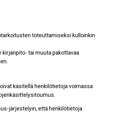
ötarkoitusten toteuttamiseksi kulloinkin
 kirjanpito- tai muuta pakottavaa
een.
oivat käsitellä henkilötietoja voimassa
tojenkäsittelysitoumus.
-järjestelyin, että henkilötietoja