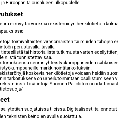
 ja Euroopan talousalueen ulkopuolelle.
vutukset
ura ei myy tai vuokraa rekisteröidyn henkilötietoja kolman
tapauksissa:
etoja toimivaltaisten viranomaisten tai muiden tahojen e
töön perustuvalla, tavalla.
 tieteellistä tai historiallista tutkimusta varten edellyttäe
e niistä tunnistettavissa.
uostumuksensa seuran yhteistyökumppaneiden sähköiseen 
hteistyökumppaneille markkinointitarkoituksiin.
 rekisteröityjä koskevia henkilötietoja voidaan heidän 
iennin tarkoituksena on urheilutoimintaan osallistumiseen v
kka-rekisterissä. Lisätietoja Suomen Palloliiton noudattama
/tietosuoja/
teet
äilytetään suojatuissa tiloissa. Digitaalisesti tallennetut 
en teknisten keinojen avulla suojattuja.