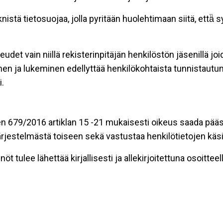
stä tietosuojaa, jolla pyritään huolehtimaan siitä, että̈
eudet vain niillä rekisterinpitäjän henkilöstön jäsenillä j
nen ja lukeminen edellyttää henkilökohtaista tunnistautum
.
n 679/2016 artiklan 15 -21 mukaisesti oikeus saada pääsy 
t järjestelmästä toiseen sekä vastustaa henkilötietojen käsi
öt tulee lähettää kirjallisesti ja allekirjoitettuna osoitteell