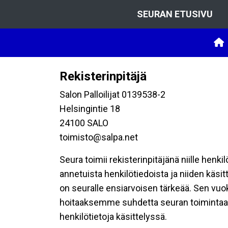
SEURAN ETUSIVU
Rekisterinpitäjä
Salon Palloilijat 0139538-2
Helsingintie 18
24100 SALO
toimisto@salpa.net
Seura toimii rekisterinpitäjänä niille henk
annetuista henkilötiedoista ja niiden käsi
on seuralle ensiarvoisen tärkeää. Sen vuo
hoitaaksemme suhdetta seuran toimintaan os
henkilötietoja käsittelyssä.