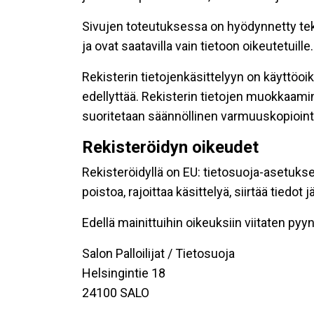
Sivujen toteutuksessa on hyödynnetty tekni
ja ovat saatavilla vain tietoon oikeutetuille.
Rekisterin tietojenkäsittelyyn on käyttöoik
edellyttää. Rekisterin tietojen muokkaami
suoritetaan säännöllinen varmuuskopiointi
Rekisteröidyn oikeudet
Rekisteröidyllä on EU: tietosuoja-asetukse
poistoa, rajoittaa käsittelyä, siirtää tiedo
Edellä mainittuihin oikeuksiin viitaten pyynn
Salon Palloilijat / Tietosuoja
Helsingintie 18
24100 SALO