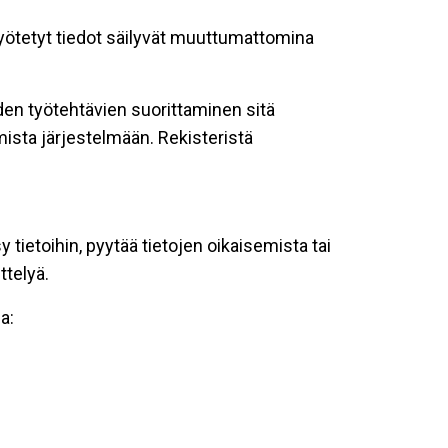
 syötetyt tiedot säilyvät muuttumattomina
oiden työtehtävien suorittaminen sitä
ista järjestelmään. Rekisteristä
tietoihin, pyytää tietojen oikaisemista tai
ttelyä.
a: