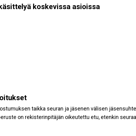
käsittelyä koskevissa asioissa
koitukset
suostumuksen taikka seuran ja jäsenen välisen jäsensuht
eruste on rekisterinpitäjän oikeutettu etu, etenkin seuraav