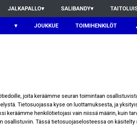
JALKAPALLO
▾
SALIBANDY
▾
TAITOLUI
▾
JOUKKUE
TOIMIHENKILÖT
ilötiedoille, joita keräämme seuran toimintaan osallistuvist
ttelystä. Tietosuojassa kyse on luottamuksesta, ja yksity
ksi keräämme henkilötietojasi vain niissä määrin, kuin ta
allistuviin. Tässä tietosuojaselosteessa on käsitelty nii