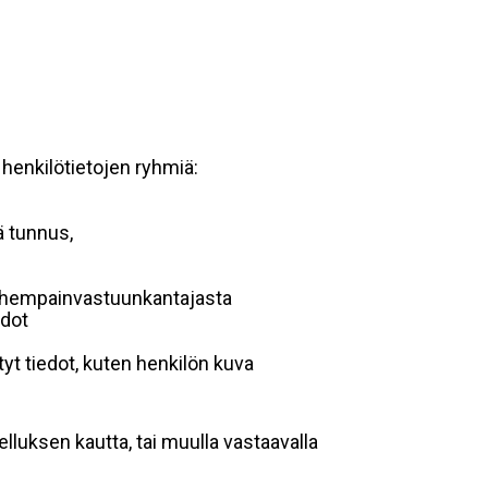
 henkilötietojen ryhmiä:
ä tunnus,
 vanhempainvastuunkantajasta
edot
yt tiedot, kuten henkilön kuva
lluksen kautta, tai muulla vastaavalla