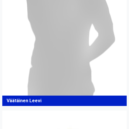
Väätäinen Leevi