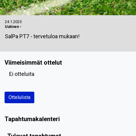
24.1.2025
Uutinen
-
SalPa PT7 - tervetuloa mukaan!
Viimeisimmät ottelut
Ei otteluita
Ottelulista
Tapahtumakalenteri
Tulevat tapahtumat