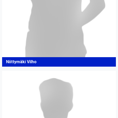
Niittymäki Vilho