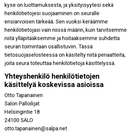
kyse on luottamuksesta, ja yksityisyytesi sekä
henkilötietojesi suojaaminen on seuralle
ensiarvoisen tärkeää. Sen vuoksi keräämme
henkilötietojasi vain niissä määrin, kuin tarvitsemme
niitä ylläpitääksemme ja hoitaaksemme suhdetta
seuran toimintaan osallistuviin. Tässä
tietosuojaselosteessa on käsitelty niitä periaatteita,
joita seura toteuttaa henkilötietoja käsittelyssä.
Yhteyshenkilö henkilötietojen
käsittelyä koskevissa asioissa
Otto Tapanainen
Salon Palloilijat
Helsingintie 18
24100 SALO
otto.tapanainen@salpa.net