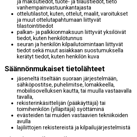
ja maksutiedot, tuote- ja tilaustiedot, tieto
vanhempainvastuunkantajasta
ottelutilastot, kuten, ottelut, maalit, varoitukset
ja muut ottelutapahtumaan liittyvät
tilastointitiedot
palkan- ja palkkionmaksuun liittyvät yksilöivät
tiedot, kuten henkilötunnus
seuran ja henkilön kilpailutoimintaan liittyvät
tiedot sekä muut asiakkaan suostumuksella
kerätyt tiedot, kuten henkilön kuva
Säännönmukaiset tietolähteet
jäseneltä itseltään suoraan järjestelmään,
sähköpostitse, puhelimitse, lomakkeella,
mobiilisovelluksen kautta, tai muulla vastaavalla
tavalla,
rekisterinkäsittelijän (pääkäyttäjä) tai
toimihenkilön (ylläpitäjä) syöttäminä
evästeiden tai muiden vastaavien tekniikoiden
avulla
lajiliittojen rekistereistä ja kilpailujärjestelmistä