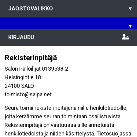
JAOSTOVALIKKO
▾
▾
KIRJAUDU
Rekisterinpitäjä
Salon Palloilijat 0139538-2
Helsingintie 18
24100 SALO
toimisto@salpa.net
Seura toimii rekisterinpitäjänä niille henkilötiedoille,
joita keräämme seuran toimintaan osallistuvista.
Rekisterinpitäjä on vastuussa sille annetuista
henkilötiedoista ja niiden käsittelystä. Tietosuojassa