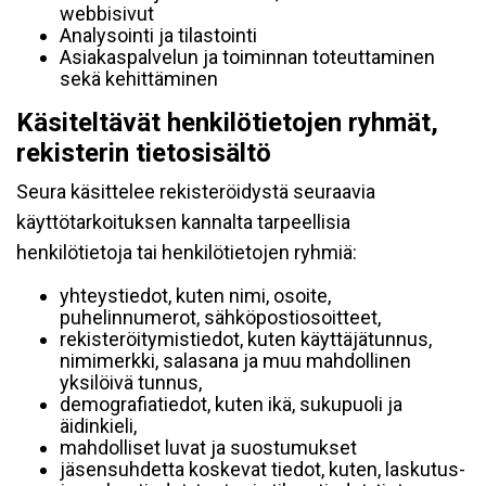
webbisivut
Analysointi ja tilastointi
Asiakaspalvelun ja toiminnan toteuttaminen
sekä kehittäminen
Käsiteltävät henkilötietojen ryhmät,
rekisterin tietosisältö
Seura käsittelee rekisteröidystä seuraavia
käyttötarkoituksen kannalta tarpeellisia
henkilötietoja tai henkilötietojen ryhmiä:
yhteystiedot, kuten nimi, osoite,
puhelinnumerot, sähköpostiosoitteet,
rekisteröitymistiedot, kuten käyttäjätunnus,
nimimerkki, salasana ja muu mahdollinen
yksilöivä tunnus,
demografiatiedot, kuten ikä, sukupuoli ja
äidinkieli,
mahdolliset luvat ja suostumukset
jäsensuhdetta koskevat tiedot, kuten, laskutus-