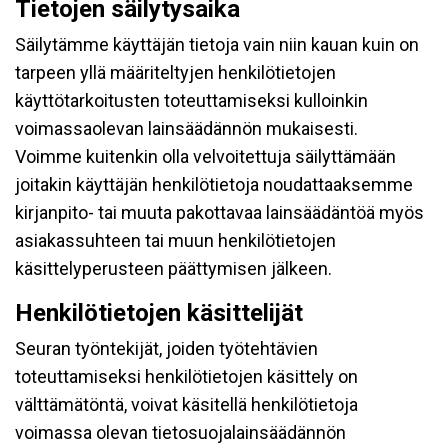
Tietojen säilytysaika
Säilytämme käyttäjän tietoja vain niin kauan kuin on
tarpeen yllä määriteltyjen henkilötietojen
käyttötarkoitusten toteuttamiseksi kulloinkin
voimassaolevan lainsäädännön mukaisesti.
Voimme kuitenkin olla velvoitettuja säilyttämään
joitakin käyttäjän henkilötietoja noudattaaksemme
kirjanpito- tai muuta pakottavaa lainsäädäntöä myös
asiakassuhteen tai muun henkilötietojen
käsittelyperusteen päättymisen jälkeen.
Henkilötietojen käsittelijät
Seuran työntekijät, joiden työtehtävien
toteuttamiseksi henkilötietojen käsittely on
välttämätöntä, voivat käsitellä henkilötietoja
voimassa olevan tietosuojalainsäädännön