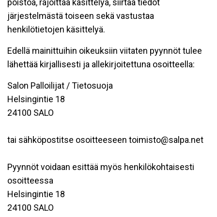
poistoa, rajoittaa käsittelyä, siirtää tiedot
järjestelmästä toiseen sekä vastustaa
henkilötietojen käsittelyä.
Edellä mainittuihin oikeuksiin viitaten pyynnöt tulee
lähettää kirjallisesti ja allekirjoitettuna osoitteella:
Salon Palloilijat / Tietosuoja
Helsingintie 18
24100 SALO
tai sähköpostitse osoitteeseen toimisto@salpa.net
Pyynnöt voidaan esittää myös henkilökohtaisesti
osoitteessa
Helsingintie 18
24100 SALO