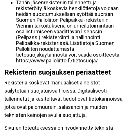
Tähän jäsenrekisteriin tallennettuja
rekisteröityjä koskevia henkilötietoja voidaan
heidän suostumuksellaan syöttää suoraan
Suomen Palloliiton Pelipaikka -rekisteriin.
Viennin tarkoituksena on urheilutoimintaan
osallistumiseen vaadittavan lisenssin
(Pelipassi) rekisteröinti ja hallinnointi
Pelipaikka-rekisterissä. Lisätietoja Suomen
Palloliiton noudattamasta
tietosuojakäytännöstä voit saada osoitteesta
https://www.palloliitto.fi/tietosuoja/
Rekisterin suojauksen periaatteet
Rekisteriä koskevat manuaaliset aineistot
säilytetään suojatuissa tiloissa. Digitaalisesti
tallennetut ja käsiteltävät tiedot ovat tietokannoissa,
jotka ovat palomuurein, salasanoin ja muiden
teknisten keinojen avulla suojattuja.
Sivujen toteutuksessa on hyödynnetty teknistä