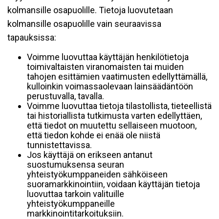
kolmansille osapuolille. Tietoja luovutetaan
kolmansille osapuolille vain seuraavissa
tapauksissa:
Voimme luovuttaa käyttäjän henkilötietoja
toimivaltaisten viranomaisten tai muiden
tahojen esittämien vaatimusten edellyttämällä,
kulloinkin voimassaolevaan lainsäädäntöön
perustuvalla, tavalla.
Voimme luovuttaa tietoja tilastollista, tieteellistä
tai historiallista tutkimusta varten edellyttäen,
että tiedot on muutettu sellaiseen muotoon,
että tiedon kohde ei enää ole niistä
tunnistettavissa.
Jos käyttäjä on erikseen antanut
suostumuksensa seuran
yhteistyökumppaneiden sähköiseen
suoramarkkinointiin, voidaan käyttäjän tietoja
luovuttaa tarkoin valituille
yhteistyökumppaneille
markkinointitarkoituksiin.