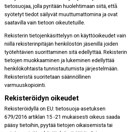
tietosuojaa, jolla pyritään huolehtimaan siitä, että̈
syötetyt tiedot säilyvät muuttumattomina ja ovat
saatavilla vain tietoon oikeutetuille.
Rekisterin tietojenkäsittelyyn on käyttöoikeudet vain
niillä rekisterinpitäjän henkilöstön jäsenillä joiden
työtehtävien suorittaminen sitä edellyttää. Rekisterin
tietojen muokkaaminen ja lukeminen edellyttää
henkilökohtaista tunnistautumista järjestelmään.
Rekisteristä suoritetaan säännöllinen
varmuuskopiointi.
Rekisteröidyn oikeudet
Rekisteröidyllä on EU: tietosuoja-asetuksen
679/2016 artiklan 15 -21 mukaisesti oikeus saada
pääsy tietoihin, pyytää tietojen oikaisemista tai