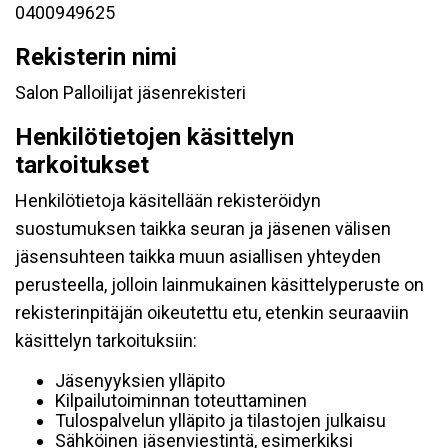
0400949625
Rekisterin nimi
Salon Palloilijat jäsenrekisteri
Henkilötietojen käsittelyn
tarkoitukset
Henkilötietoja käsitellään rekisteröidyn
suostumuksen taikka seuran ja jäsenen välisen
jäsensuhteen taikka muun asiallisen yhteyden
perusteella, jolloin lainmukainen käsittelyperuste on
rekisterinpitäjän oikeutettu etu, etenkin seuraaviin
käsittelyn tarkoituksiin:
Jäsenyyksien ylläpito
Kilpailutoiminnan toteuttaminen
Tulospalvelun ylläpito ja tilastojen julkaisu
Sähköinen jäsenviestintä, esimerkiksi