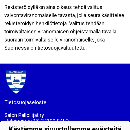
Rekisteröidyllä on aina oikeus tehdä valitus
valvontaviranomaiselle tavasta, jolla seura käsittelee
rekisteröidyn henkilötietoja. Valitus tehdään
toimivaltaisen viranomaisen ohjeistamalla tavalla
suoraan toimivaltaiselle viranomaiselle, joka
Suomessa on tietosuojavaltuutettu.
Tietosuojaseloste
Salon Palloilijat ry
Helsingintie 18, 24100 SALO
Puh: 044 - 7060234
Käytämme sivustollamme evästeitä