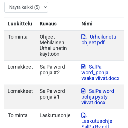
Luokittelu
Kuvaus
Nimi
Toiminta
Ohjeet
Urheilunetti
Mehiläisen
ohjeet.pdf
Urheilunetin
käyttöön
Lomakkeet
SalPa word
SalPa
pohja #2
word_pohja
vaaka viivat.docx
Lomakkeet
SalPa word
SalPa word
pohja #1
pohja pysty
viivat.docx
Toiminta
Laskutusohje
Laskutusohje
SalPa Ry.pdf