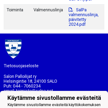
Toiminta
Valmennuslinja
SalPa
valmennuslinja,
päivitetty
2024.pdf
Tietosuojaseloste
Salon Palloilijat ry
Helsingintie 18, 24100 SALO
Puh: 044 - 7060234
email: toimisto@salpa.net
Käytämme sivustollamme evästeitä
LY 0139538-2
Käytämme sivustollamme evästeitä käyttökokemuksen