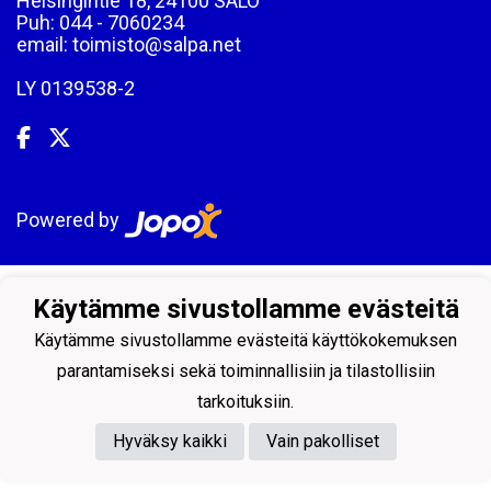
Helsingintie 18, 24100 SALO
Puh: 044 - 7060234
email: toimisto@salpa.net
LY 0139538-2
Powered by
Käytämme sivustollamme evästeitä
Käytämme sivustollamme evästeitä käyttökokemuksen
parantamiseksi sekä toiminnallisiin ja tilastollisiin
tarkoituksiin.
Hyväksy kaikki
Vain pakolliset