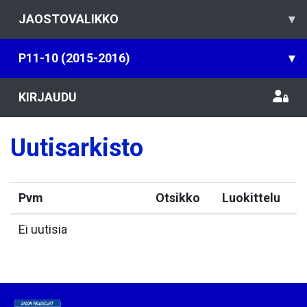
JAOSTOVALIKKO
▾
P11-10 (2015-2016)
▾
KIRJAUDU
Uutisarkisto
Pvm
Otsikko
Luokittelu
Ei uutisia