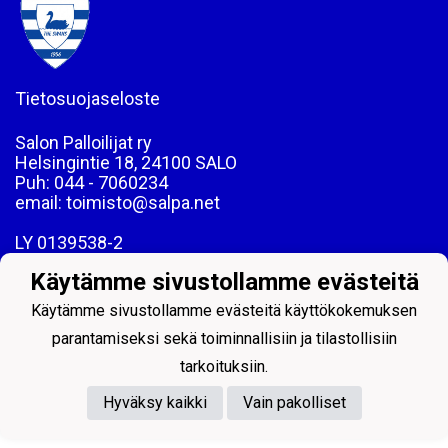
Tietosuojaseloste
Salon Palloilijat ry
Helsingintie 18, 24100 SALO
Puh: 044 - 7060234
email: toimisto@salpa.net
LY 0139538-2
Käytämme sivustollamme evästeitä
Käytämme sivustollamme evästeitä käyttökokemuksen
parantamiseksi sekä toiminnallisiin ja tilastollisiin
Powered by
tarkoituksiin.
Hyväksy kaikki
Vain pakolliset