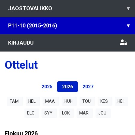
JAOSTOVALIKKO
▾
P11-10 (2015-2016)
▾
KIRJAUDU
Ottelut
2025
2026
2027
TAM
HEL
MAA
HUH
TOU
KES
HEI
ELO
SYY
LOK
MAR
JOU
Elokuu
2026