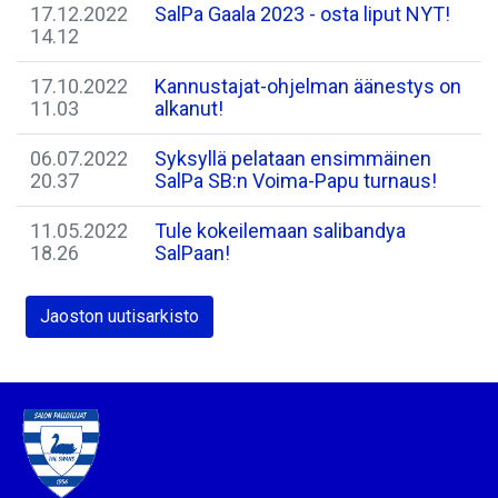
17.12.2022
SalPa Gaala 2023 - osta liput NYT!
14.12
17.10.2022
Kannustajat-ohjelman äänestys on
11.03
alkanut!
06.07.2022
Syksyllä pelataan ensimmäinen
20.37
SalPa SB:n Voima-Papu turnaus!
11.05.2022
Tule kokeilemaan salibandya
18.26
SalPaan!
Jaoston uutisarkisto