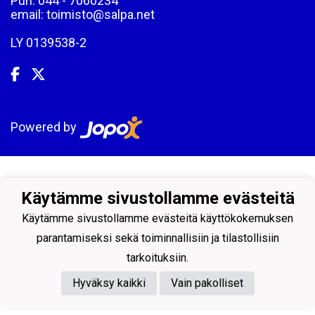
Puh: 044 - 7060234
email: toimisto@salpa.net
LY 0139538-2
Powered by
Käytämme sivustollamme evästeitä
Käytämme sivustollamme evästeitä käyttökokemuksen
parantamiseksi sekä toiminnallisiin ja tilastollisiin
tarkoituksiin.
Hyväksy kaikki
Vain pakolliset