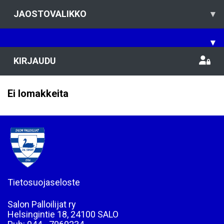
JAOSTOVALIKKO
▾
▾
KIRJAUDU
Ei lomakkeita
Tietosuojaseloste
Salon Palloilijat ry
Helsingintie 18, 24100 SALO