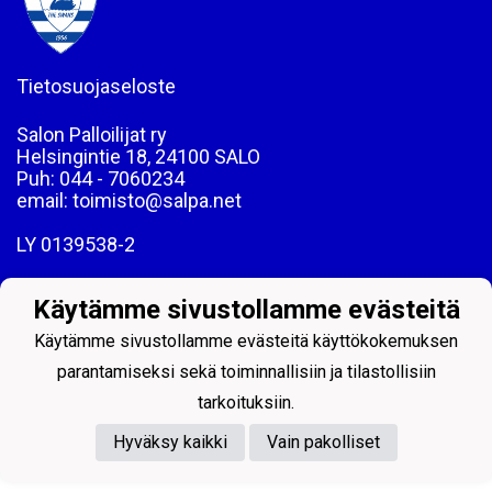
Tietosuojaseloste
Salon Palloilijat ry
Helsingintie 18, 24100 SALO
Puh: 044 - 7060234
email: toimisto@salpa.net
LY 0139538-2
Käytämme sivustollamme evästeitä
Käytämme sivustollamme evästeitä käyttökokemuksen
parantamiseksi sekä toiminnallisiin ja tilastollisiin
Powered by
tarkoituksiin.
Hyväksy kaikki
Vain pakolliset