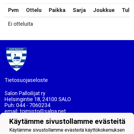
Pvm
Ottelu
Paikka
Sarja
Joukkue
Tulo
Ei otteluita
Tietosuojaseloste
Salon Palloilijat ry
Helsingintie 18, 24100 SALO
Puh: 044 - 7060234
email: toimisto@salpa.net
Käytämme sivustollamme evästeitä
LY 0139538-2
Käytämme sivustollamme evästeitä käyttökokemuksen