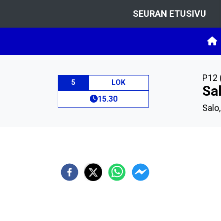
SEURAN ETUSIVU
P12 
5
LOK
Sal
15.30
Salo