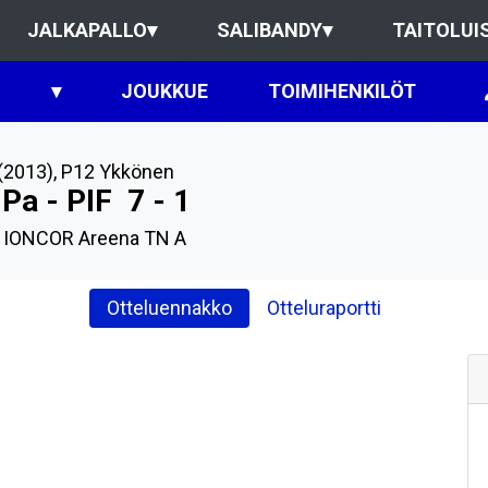
JALKAPALLO
▾
SALIBANDY
▾
TAITOLUI
▾
JOUKKUE
TOIMIHENKILÖT
(2013)
,
P12 Ykkönen
Pa - PIF
7 - 1
, IONCOR Areena TN A
Otteluennakko
Otteluraportti