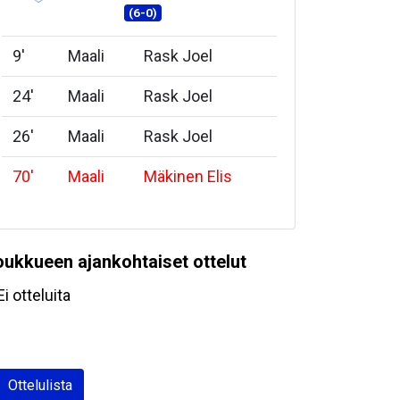
(6-0)
9
'
Maali
Rask Joel
24
'
Maali
Rask Joel
26
'
Maali
Rask Joel
70
'
Maali
Mäkinen Elis
oukkueen ajankohtaiset ottelut
Ei otteluita
Ottelulista