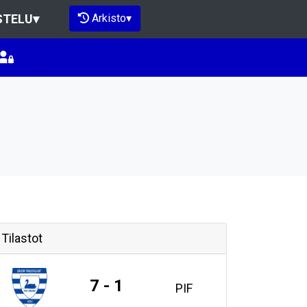
Arkisto
▾
STELU
▾
Tilastot
7 - 1
PIF