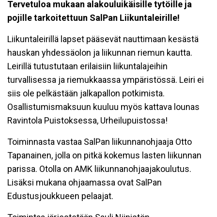
Tervetuloa mukaan alakouluikäisille tytöille ja
pojille tarkoitettuun SalPan Liikuntaleirille!
Liikuntaleirillä lapset pääsevät nauttimaan kesästä
hauskan yhdessäolon ja liikunnan riemun kautta.
Leirillä tutustutaan erilaisiin liikuntalajeihin
turvallisessa ja riemukkaassa ympäristössä. Leiri ei
siis ole pelkästään jalkapallon potkimista.
Osallistumismaksuun kuuluu myös kattava lounas
Ravintola Puistoksessa, Urheilupuistossa!
Toiminnasta vastaa SalPan liikunnanohjaaja Otto
Tapanainen, jolla on pitkä kokemus lasten liikunnan
parissa. Otolla on AMK liikunnanohjaajakoulutus.
Lisäksi mukana ohjaamassa ovat SalPan
Edustusjoukkueen pelaajat.