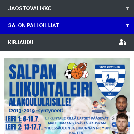
JAOSTOVALIKKO
▾
SALON PALLOILIJAT
▾
KIRJAUDU