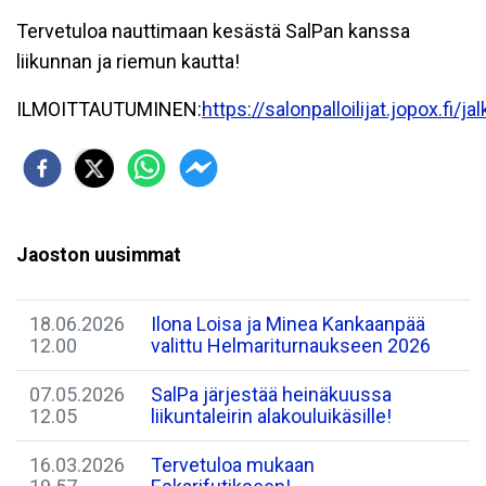
Tervetuloa nauttimaan kesästä SalPan kanssa
liikunnan ja riemun kautta!
ILMOITTAUTUMINEN:
https://salonpalloilijat.jopox.fi/jal
Jaoston uusimmat
18.06.2026
​Ilona Loisa ja Minea Kankaanpää
12.00
valittu Helmariturnaukseen 2026
07.05.2026
SalPa järjestää heinäkuussa
12.05
liikuntaleirin alakouluikäsille!
16.03.2026
Tervetuloa mukaan