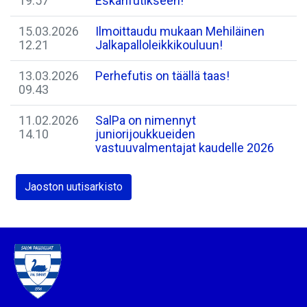
19.57
Eskarifutikseen!
15.03.2026
Ilmoittaudu mukaan Mehiläinen
12.21
Jalkapalloleikkikouluun!
13.03.2026
Perhefutis on täällä taas!
09.43
11.02.2026
SalPa on nimennyt
14.10
juniorijoukkueiden
vastuuvalmentajat kaudelle 2026
Jaoston uutisarkisto