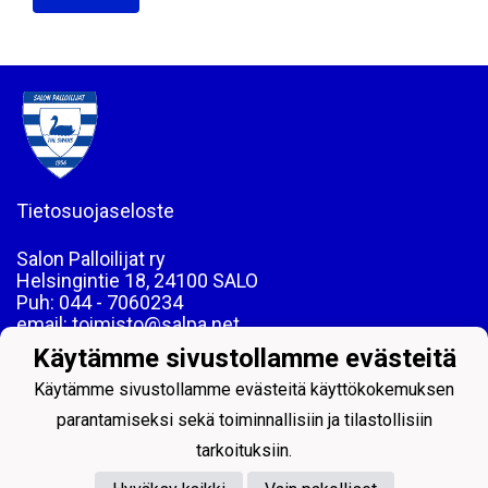
Tietosuojaseloste
Salon Palloilijat ry
Helsingintie 18, 24100 SALO
Puh: 044 - 7060234
email: toimisto@salpa.net
Käytämme sivustollamme evästeitä
LY 0139538-2
Käytämme sivustollamme evästeitä käyttökokemuksen
parantamiseksi sekä toiminnallisiin ja tilastollisiin
tarkoituksiin.