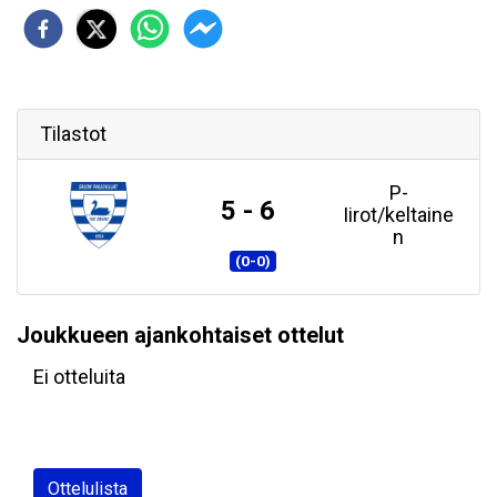
Tilastot
P-
5 - 6
Iirot/keltaine
n
(0-0)
Joukkueen ajankohtaiset ottelut
Ei otteluita
Ottelulista