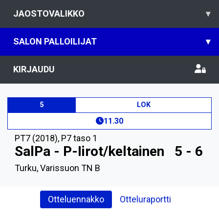
JAOSTOVALIKKO
▾
SALON PALLOILIJAT
▾
KIRJAUDU
5
LOK
11.30
PT7 (2018)
,
P7 taso 1
SalPa - P-Iirot/keltainen
5 - 6
Turku, Varissuon TN B
Otteluennakko
Otteluraportti