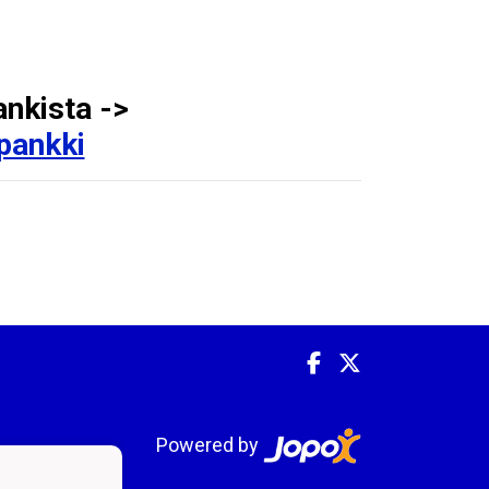
ankista ->
ipankki
Powered by