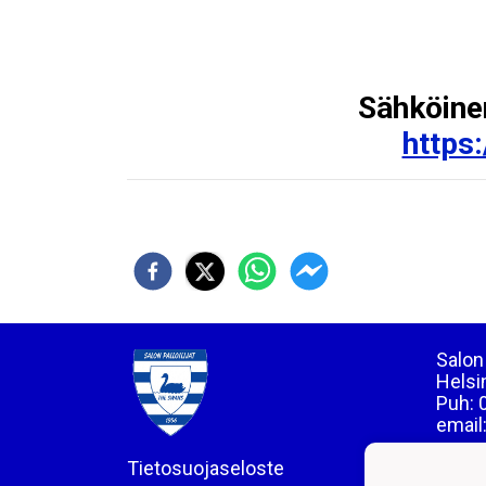
Sähköinen
https:
Salon 
Helsi
Puh: 
email
Tietosuojaseloste
LY 01