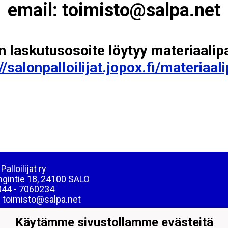
email: toimisto@salpa.net
 laskutusosoite löytyy materiaalip
//salonpalloilijat.jopox.fi/materiaal
Palloilijat ry
ngintie 18, 24100 SALO
044 - 7060234
: toimisto@salpa.net
39538-2
Käytämme sivustollamme evästeitä