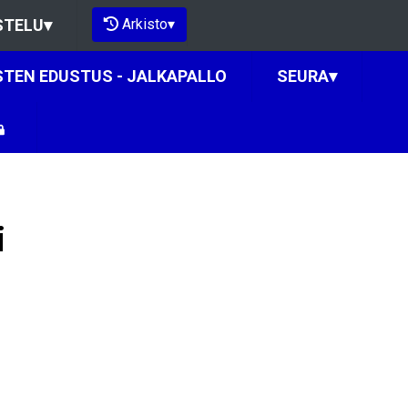
Arkisto
▾
STELU
▾
STEN EDUSTUS - JALKAPALLO
SEURA
▾
i