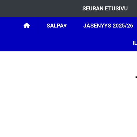
SEURAN ETUSIVU
SALPA
▾
JÄSENYYS 2025/26
I