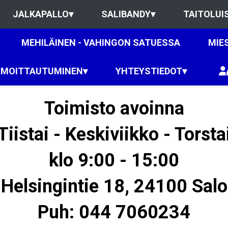
JALKAPALLO
▾
SALIBANDY
▾
TAITOLUI
MEHILÄINEN - VAHINGON SATUESSA
MIE
LMOITTAUTUMINEN
▾
YHTEYSTIEDOT
▾
Toimisto avoinna
Tiistai - Keskiviikko - Torsta
klo 9:00 - 15:00
Helsingintie 18, 24100 Salo
Puh: 044 7060234