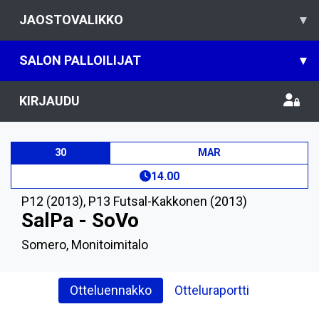
JAOSTOVALIKKO
▾
SALON PALLOILIJAT
▾
KIRJAUDU
30
MAR
14.00
P12 (2013)
,
P13 Futsal-Kakkonen (2013)
SalPa - SoVo
Somero, Monitoimitalo
Otteluennakko
Otteluraportti