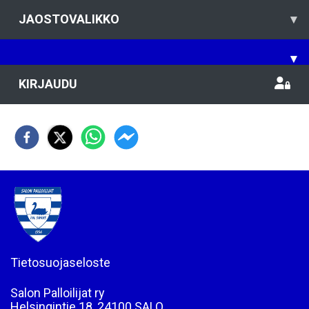
JAOSTOVALIKKO
▾
▾
KIRJAUDU
Tietosuojaseloste
Salon Palloilijat ry
Helsingintie 18, 24100 SALO