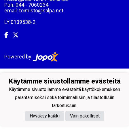
Puh: 044 - 7060234
email: toimisto@salpa.net
LY 0139538-2
Powered by
Käytämme sivustollamme evästeitä
Käytämme sivustollamme evästeitä käyttökokemuksen
parantamiseksi sekä toiminnallisiin ja tilastollisiin
tarkoituksiin.
Hyväksy kaikki
Vain pakolliset