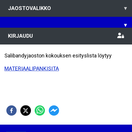
JAOSTOVALIKKO
▾
▾
KIRJAUDU
Salibandyjaoston kokouksen esityslista löytyy
MATERIAALIPANKISITA