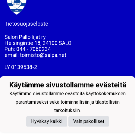
Tietosuojaseloste
Salon Palloilijat ry
Helsingintie 18, 24100 SALO
Puh: 044 - 7060234
email: toimisto@salpa.net
LY 0139538-2
Käytämme sivustollamme evästeitä
Käytämme sivustollamme evästeitä käyttökokemuksen
parantamiseksi sekä toiminnallisiin ja tilastollisiin
Powered by
tarkoituksiin.
Hyväksy kaikki
Vain pakolliset