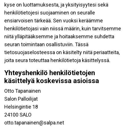
kyse on luottamuksesta, ja yksityisyytesi sekä
henkilötietojesi suojaaminen on seuralle
ensiarvoisen tärkeää. Sen vuoksi keräämme
henkilötietojasi vain niissä määrin, kuin tarvitsemme
niitä ylläpitääksemme ja hoitaaksemme suhdetta
seuran toimintaan osallistuviin. Tässä
tietosuojaselosteessa on käsitelty niitä periaatteita,
joita seura toteuttaa henkilötietoja käsittelyssä.
Yhteyshenkilö henkilötietojen
käsittelyä koskevissa asioissa
Otto Tapanainen
Salon Palloilijat
Helsingintie 18
24100 SALO
otto.tapanainen@salpa.net