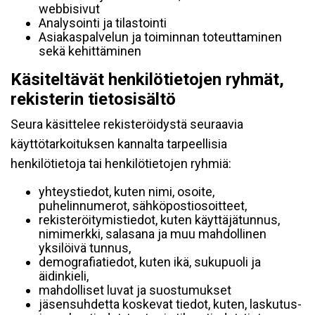
webbisivut
Analysointi ja tilastointi
Asiakaspalvelun ja toiminnan toteuttaminen
sekä kehittäminen
Käsiteltävät henkilötietojen ryhmät,
rekisterin tietosisältö
Seura käsittelee rekisteröidystä seuraavia
käyttötarkoituksen kannalta tarpeellisia
henkilötietoja tai henkilötietojen ryhmiä:
yhteystiedot, kuten nimi, osoite,
puhelinnumerot, sähköpostiosoitteet,
rekisteröitymistiedot, kuten käyttäjätunnus,
nimimerkki, salasana ja muu mahdollinen
yksilöivä tunnus,
demografiatiedot, kuten ikä, sukupuoli ja
äidinkieli,
mahdolliset luvat ja suostumukset
jäsensuhdetta koskevat tiedot, kuten, laskutus-