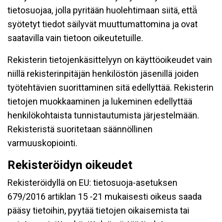
tietosuojaa, jolla pyritään huolehtimaan siitä, että̈
syötetyt tiedot säilyvät muuttumattomina ja ovat
saatavilla vain tietoon oikeutetuille.
Rekisterin tietojenkäsittelyyn on käyttöoikeudet vain
niillä rekisterinpitäjän henkilöstön jäsenillä joiden
työtehtävien suorittaminen sitä edellyttää. Rekisterin
tietojen muokkaaminen ja lukeminen edellyttää
henkilökohtaista tunnistautumista järjestelmään.
Rekisteristä suoritetaan säännöllinen
varmuuskopiointi.
Rekisteröidyn oikeudet
Rekisteröidyllä on EU: tietosuoja-asetuksen
679/2016 artiklan 15 -21 mukaisesti oikeus saada
pääsy tietoihin, pyytää tietojen oikaisemista tai