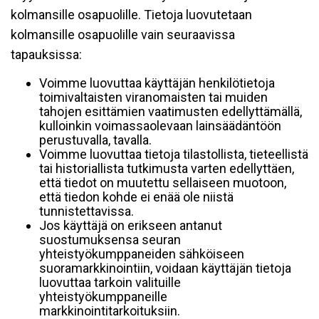
kolmansille osapuolille. Tietoja luovutetaan
kolmansille osapuolille vain seuraavissa
tapauksissa:
Voimme luovuttaa käyttäjän henkilötietoja
toimivaltaisten viranomaisten tai muiden
tahojen esittämien vaatimusten edellyttämällä,
kulloinkin voimassaolevaan lainsäädäntöön
perustuvalla, tavalla.
Voimme luovuttaa tietoja tilastollista, tieteellistä
tai historiallista tutkimusta varten edellyttäen,
että tiedot on muutettu sellaiseen muotoon,
että tiedon kohde ei enää ole niistä
tunnistettavissa.
Jos käyttäjä on erikseen antanut
suostumuksensa seuran
yhteistyökumppaneiden sähköiseen
suoramarkkinointiin, voidaan käyttäjän tietoja
luovuttaa tarkoin valituille
yhteistyökumppaneille
markkinointitarkoituksiin.