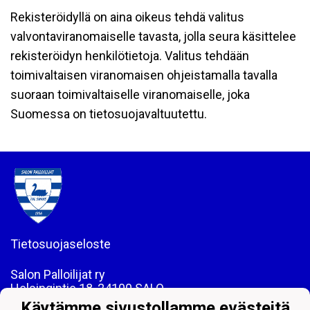
Rekisteröidyllä on aina oikeus tehdä valitus
valvontaviranomaiselle tavasta, jolla seura käsittelee
rekisteröidyn henkilötietoja. Valitus tehdään
toimivaltaisen viranomaisen ohjeistamalla tavalla
suoraan toimivaltaiselle viranomaiselle, joka
Suomessa on tietosuojavaltuutettu.
Tietosuojaseloste
Salon Palloilijat ry
Helsingintie 18, 24100 SALO
Puh: 044 - 7060234
Käytämme sivustollamme evästeitä