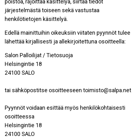
poistoa, rajoittaa käsittelyä, siirtää tiedot
järjestelmästä toiseen sekä vastustaa
henkilötietojen käsittelyä.
Edellä mainittuihin oikeuksiin viitaten pyynnöt tulee
lähettää kirjallisesti ja allekirjoitettuna osoitteella:
Salon Palloilijat / Tietosuoja
Helsingintie 18
24100 SALO
tai sähköpostitse osoitteeseen toimisto@salpa.net
Pyynnöt voidaan esittää myös henkilökohtaisesti
osoitteessa
Helsingintie 18
24100 SALO