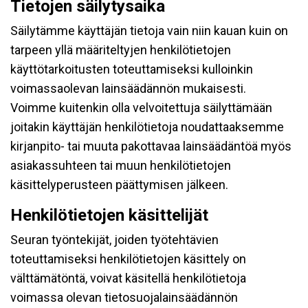
Tietojen säilytysaika
Säilytämme käyttäjän tietoja vain niin kauan kuin on
tarpeen yllä määriteltyjen henkilötietojen
käyttötarkoitusten toteuttamiseksi kulloinkin
voimassaolevan lainsäädännön mukaisesti.
Voimme kuitenkin olla velvoitettuja säilyttämään
joitakin käyttäjän henkilötietoja noudattaaksemme
kirjanpito- tai muuta pakottavaa lainsäädäntöä myös
asiakassuhteen tai muun henkilötietojen
käsittelyperusteen päättymisen jälkeen.
Henkilötietojen käsittelijät
Seuran työntekijät, joiden työtehtävien
toteuttamiseksi henkilötietojen käsittely on
välttämätöntä, voivat käsitellä henkilötietoja
voimassa olevan tietosuojalainsäädännön