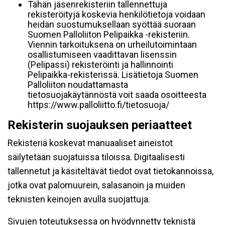
Tähän jäsenrekisteriin tallennettuja
rekisteröityjä koskevia henkilötietoja voidaan
heidän suostumuksellaan syöttää suoraan
Suomen Palloliiton Pelipaikka -rekisteriin.
Viennin tarkoituksena on urheilutoimintaan
osallistumiseen vaadittavan lisenssin
(Pelipassi) rekisteröinti ja hallinnointi
Pelipaikka-rekisterissä. Lisätietoja Suomen
Palloliiton noudattamasta
tietosuojakäytännöstä voit saada osoitteesta
https://www.palloliitto.fi/tietosuoja/
Rekisterin suojauksen periaatteet
Rekisteriä koskevat manuaaliset aineistot
säilytetään suojatuissa tiloissa. Digitaalisesti
tallennetut ja käsiteltävät tiedot ovat tietokannoissa,
jotka ovat palomuurein, salasanoin ja muiden
teknisten keinojen avulla suojattuja.
Sivujen toteutuksessa on hyödynnetty teknistä