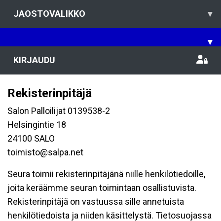
JAOSTOVALIKKO
▾
▾
KIRJAUDU
Rekisterinpitäjä
Salon Palloilijat 0139538-2
Helsingintie 18
24100 SALO
toimisto@salpa.net
Seura toimii rekisterinpitäjänä niille henkilötiedoille,
joita keräämme seuran toimintaan osallistuvista.
Rekisterinpitäjä on vastuussa sille annetuista
henkilötiedoista ja niiden käsittelystä. Tietosuojassa