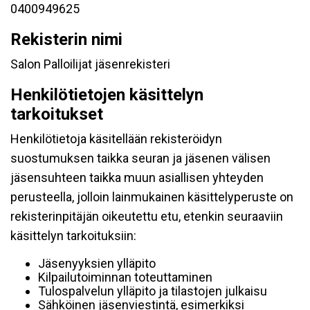
0400949625
Rekisterin nimi
Salon Palloilijat jäsenrekisteri
Henkilötietojen käsittelyn
tarkoitukset
Henkilötietoja käsitellään rekisteröidyn
suostumuksen taikka seuran ja jäsenen välisen
jäsensuhteen taikka muun asiallisen yhteyden
perusteella, jolloin lainmukainen käsittelyperuste on
rekisterinpitäjän oikeutettu etu, etenkin seuraaviin
käsittelyn tarkoituksiin:
Jäsenyyksien ylläpito
Kilpailutoiminnan toteuttaminen
Tulospalvelun ylläpito ja tilastojen julkaisu
Sähköinen jäsenviestintä, esimerkiksi