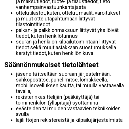
ja maksutiedot, tuote- ja tilaustiedot, tieto
vanhempainvastuunkantajasta
ottelutilastot, kuten, ottelut, maalit, varoitukset
ja muut ottelutapahtumaan liittyvät
tilastointitiedot
palkan- ja palkkionmaksuun liittyvät yksilöivät
tiedot, kuten henkilötunnus
seuran ja henkilön kilpailutoimintaan liittyvät
tiedot sekä muut asiakkaan suostumuksella
kerätyt tiedot, kuten henkilön kuva
Säännönmukaiset tietolähteet
jäseneltä itseltään suoraan järjestelmään,
sähköpostitse, puhelimitse, lomakkeella,
mobiilisovelluksen kautta, tai muulla vastaavalla
tavalla,
rekisterinkäsittelijän (pääkäyttäjä) tai
toimihenkilön (ylläpitäjä) syöttäminä
evästeiden tai muiden vastaavien tekniikoiden
avulla
lajiliittojen rekistereistä ja kilpailujärjestelmistä