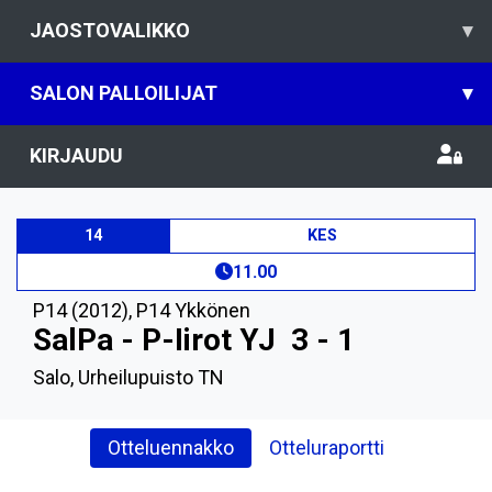
JAOSTOVALIKKO
▾
SALON PALLOILIJAT
▾
KIRJAUDU
14
KES
11.00
P14 (2012)
,
P14 Ykkönen
SalPa - P-Iirot YJ
3 - 1
Salo, Urheilupuisto TN
Otteluennakko
Otteluraportti