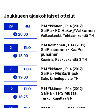
Joukkueen ajankohtaiset ottelut
P14 Ykkönen , P14 (2012)
29
HEI
SalPa - FC Haka-j/Valkoinen
20:00
Valkeakoski, Tehtaan kenttä TN
P14 Kolmonen , P14 (2012)
2
ELO
SalPa sininen - KaaPo
punainen
18:00
Kaarina, Keskuskenttä 3 TN
P14 Ykkönen , P14 (2012)
7
ELO
SalPa - MuSa/Black
19:00
Salo, Urheilupuisto TN
P14 Ykkönen , P14 (2012)
12
ELO
SalPa - TPS Musta
18:25
Turku, Kupittaa 8 N