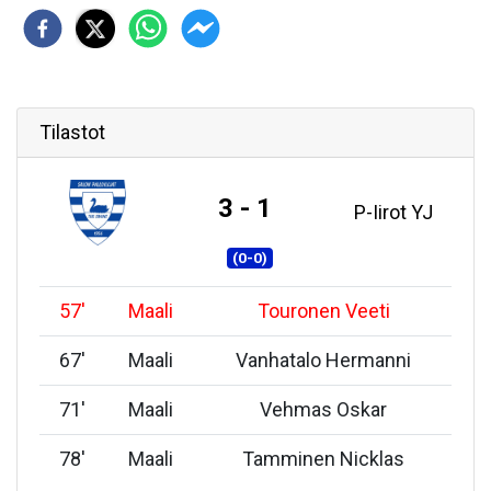
Tilastot
3 - 1
P-Iirot YJ
(0-0)
57
'
Maali
Touronen Veeti
67
'
Maali
Vanhatalo Hermanni
71
'
Maali
Vehmas Oskar
78
'
Maali
Tamminen Nicklas