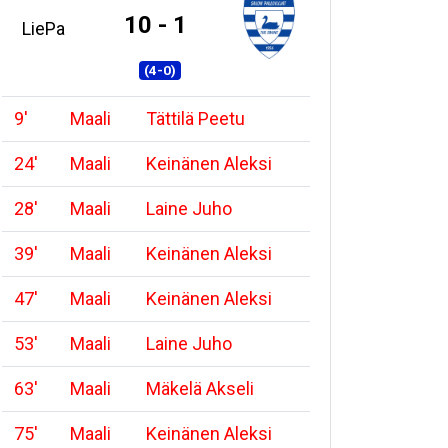
10 - 1
LiePa
(4-0)
9
'
Maali
Tättilä Peetu
24
'
Maali
Keinänen Aleksi
28
'
Maali
Laine Juho
39
'
Maali
Keinänen Aleksi
47
'
Maali
Keinänen Aleksi
53
'
Maali
Laine Juho
63
'
Maali
Mäkelä Akseli
75
'
Maali
Keinänen Aleksi