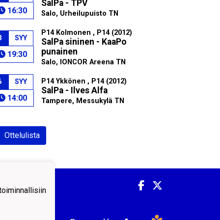
SalPa - TPV
16:30
Salo, Urheilupuisto TN
P14 Kolmonen , P14 (2012)
3
SYY
SalPa sininen - KaaPo
punainen
19:30
Salo, IONCOR Areena TN
P14 Ykkönen , P14 (2012)
6
SYY
SalPa - Ilves Alfa
14:00
Tampere, Messukylä TN
Ottelulista
iminnallisiin