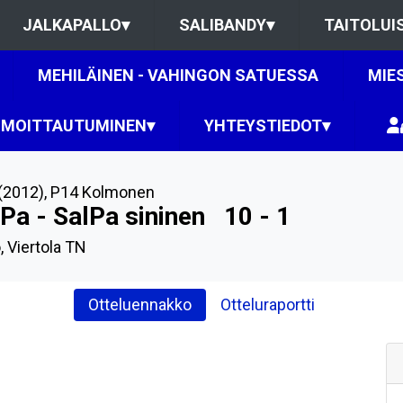
JALKAPALLO
▾
SALIBANDY
▾
TAITOLUI
MEHILÄINEN - VAHINGON SATUESSA
MIE
LMOITTAUTUMINEN
▾
YHTEYSTIEDOT
▾
(2012)
,
P14 Kolmonen
ePa - SalPa sininen
10 - 1
, Viertola TN
Otteluennakko
Otteluraportti