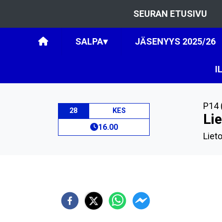
SEURAN ETUSIVU
SALPA
▾
JÄSENYYS 2025/26
I
P14 
28
KES
Li
16.00
Lieto