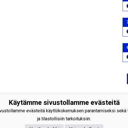
Käytämme sivustollamme evästeitä
Palloilijat ry
ustollamme evästeitä käyttökokemuksen parantamiseksi sekä to
ngintie 18, 24100 SALO
ja tilastollisiin tarkoituksiin.
044 - 7060234
: toimisto@salpa.net