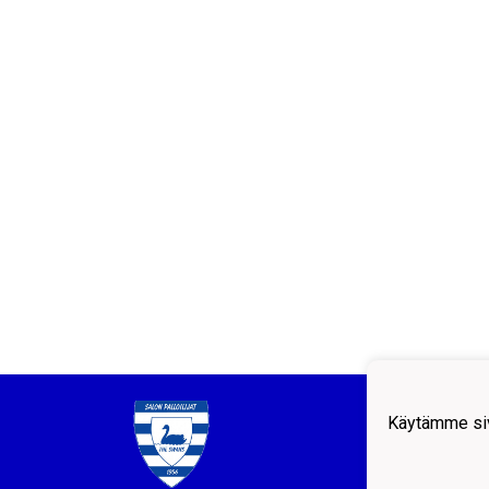
Salon 
Käytämme siv
Helsi
Puh: 
email