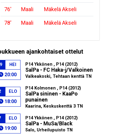
76
'
Maali
Mäkelä Akseli
78
'
Maali
Mäkelä Akseli
oukkueen ajankohtaiset ottelut
P14 Ykkönen , P14 (2012)
9
HEI
SalPa - FC Haka-j/Valkoinen
20:00
Valkeakoski, Tehtaan kenttä TN
P14 Kolmonen , P14 (2012)
2
ELO
SalPa sininen - KaaPo
punainen
18:00
Kaarina, Keskuskenttä 3 TN
P14 Ykkönen , P14 (2012)
7
ELO
SalPa - MuSa/Black
19:00
Salo, Urheilupuisto TN