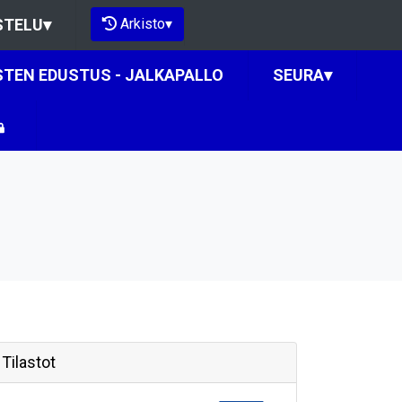
Arkisto
▾
STELU
▾
STEN EDUSTUS - JALKAPALLO
SEURA
▾
Tilastot