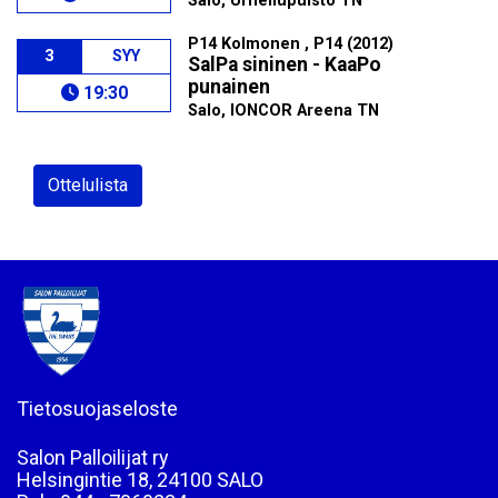
Salo, Urheilupuisto TN
P14 Kolmonen , P14 (2012)
3
SYY
SalPa sininen - KaaPo
punainen
19:30
Salo, IONCOR Areena TN
Ottelulista
Tietosuojaseloste
Salon Palloilijat ry
Helsingintie 18, 24100 SALO