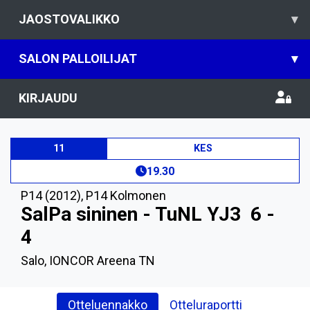
JAOSTOVALIKKO
▾
SALON PALLOILIJAT
▾
KIRJAUDU
11
KES
19.30
P14 (2012)
,
P14 Kolmonen
SalPa sininen - TuNL YJ3
6 -
4
Salo, IONCOR Areena TN
Otteluennakko
Otteluraportti