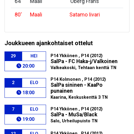
64
'
Maali
Öberg Frans
80
'
Maali
Satamo Iivari
Joukkueen ajankohtaiset ottelut
P14 Ykkönen , P14 (2012)
29
HEI
SalPa - FC Haka-j/Valkoinen
20:00
Valkeakoski, Tehtaan kenttä TN
P14 Kolmonen , P14 (2012)
2
ELO
SalPa sininen - KaaPo
punainen
18:00
Kaarina, Keskuskenttä 3 TN
P14 Ykkönen , P14 (2012)
7
ELO
SalPa - MuSa/Black
19:00
Salo, Urheilupuisto TN
P14 Ykkönen , P14 (2012)
12
ELO