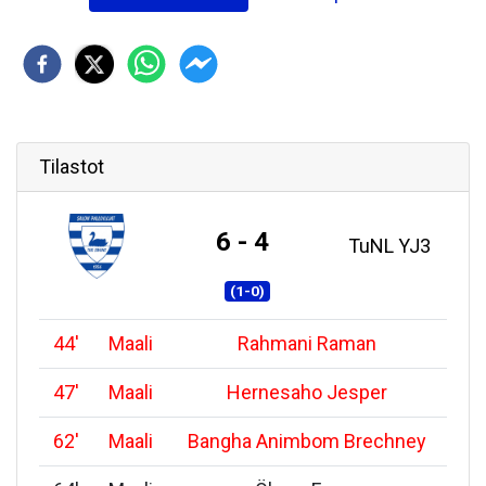
Tilastot
6 - 4
TuNL YJ3
(1-0)
44
'
Maali
Rahmani Raman
47
'
Maali
Hernesaho Jesper
62
'
Maali
Bangha Animbom Brechney