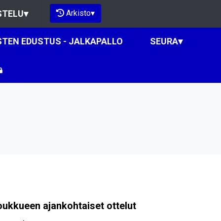
Arkisto
▾
STELU
▾
STEN EDUSTUS - JALKAPALLO
SEURA
▾
oukkueen ajankohtaiset ottelut