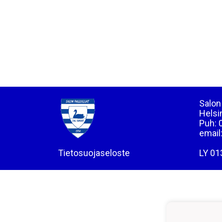
Salon 
Helsi
Puh: 
email
Tietosuojaseloste
LY 01