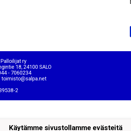
Palloilijat ry
ngintie 18, 24100 SALO
044 - 7060234
: toimisto@salpa.net
39538-2
Käytämme sivustollamme evästeitä