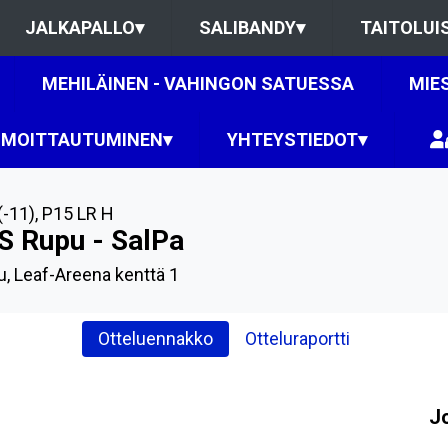
JALKAPALLO
▾
SALIBANDY
▾
TAITOLUI
MEHILÄINEN - VAHINGON SATUESSA
MIE
LMOITTAUTUMINEN
▾
YHTEYSTIEDOT
▾
(-11)
,
P15 LR H
S Rupu - SalPa
u, Leaf-Areena kenttä 1
Otteluennakko
Otteluraportti
J