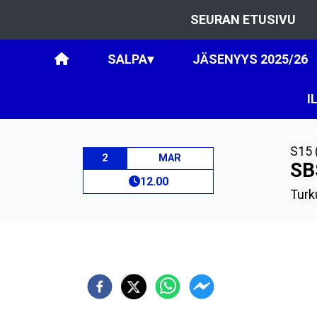
SEURAN ETUSIVU
SALPA
▾
JÄSENYYS 2025/26
I
S15 
2
MAR
SB
12.00
Turk